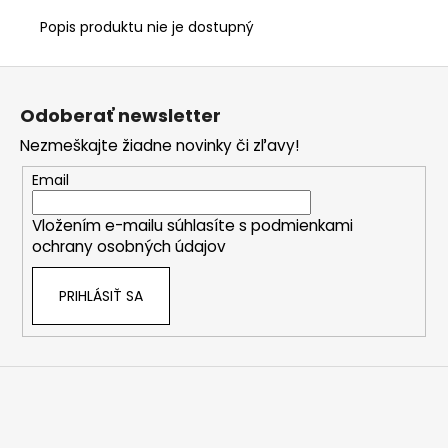
Popis produktu nie je dostupný
Z
á
Odoberať newsletter
p
Nezmeškajte žiadne novinky či zľavy!
ä
t
Email
i
Vložením e-mailu súhlasíte s
podmienkami
e
ochrany osobných údajov
PRIHLÁSIŤ SA