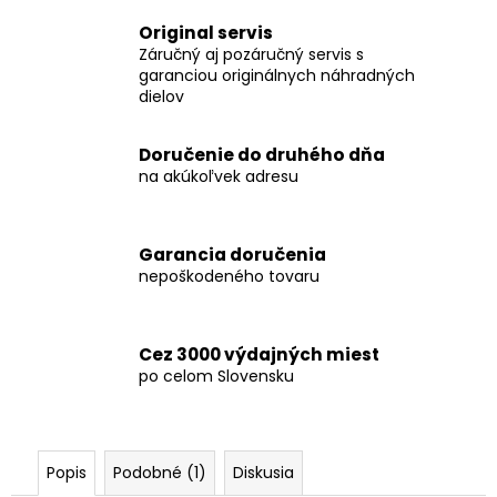
č
a
Original servis
m
Záručný aj pozáručný servis s
e
garanciou originálnych náhradných
dielov
FLEX
Doručenie do druhého dňa
SAM-
na akúkoľvek adresu
C
32
AS/NL
CLIP-
ADAPTÉR
Garancia doručenia
FLEX
nepoškodeného tovaru
CLIP-
ADAPTÉR
SAM-
C
Cez 3000 výdajných miest
32
po celom Slovensku
AS/NL
€16,80
Popis
Podobné (1)
Diskusia