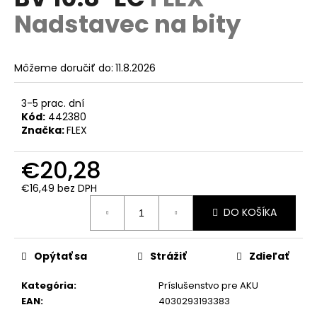
je
á
Nadstavec na bity
0,0
z
j
5
s
hviezdičiek.
Môžeme doručiť do:
11.8.2026
ť
?
3-5 prac. dní
Kód:
442380
Značka:
FLEX
€20,28
HĽADAŤ
€16,49 bez DPH
Jednotková
DO KOŠÍKA
cena:
O
d
p
Opýtať sa
Strážiť
Zdieľať
o
r
Kategória
:
Príslušenstvo pre AKU
ú
EAN
:
4030293193383