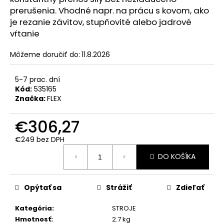
č
prerušenia. Vhodné napr. na prácu s kovom, ako
a
je rezanie závitov, stupňovité alebo jadrové
m
vŕtanie
e
Môžeme doručiť do:
11.8.2026
FLEX
SAM-
5-7 prac. dní
C
32
Kód:
535165
AS/NL
Značka:
FLEX
CLIP-
ADAPTÉR
€306,27
FLEX
CLIP-
€249 bez DPH
ADAPTÉR
SAM-
Jednotková
DO KOŠÍKA
C
cena:
32
AS/NL
€16,80
Opýtať sa
Strážiť
Zdieľať
Kategória
:
STROJE
Hmotnosť
:
2.7 kg