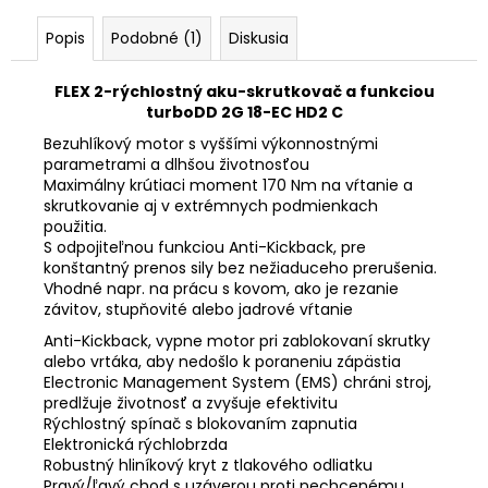
Popis
Podobné (1)
Diskusia
FLEX 2-rýchlostný aku-skrutkovač a funkciou
turboDD 2G 18-EC HD2 C
Bezuhlíkový motor s vyššími výkonnostnými
parametrami a dlhšou životnosťou
Maximálny krútiaci moment 170 Nm na vŕtanie a
skrutkovanie aj v extrémnych podmienkach
použitia.
S odpojiteľnou funkciou Anti-Kickback, pre
konštantný prenos sily bez nežiaduceho prerušenia.
Vhodné napr. na prácu s kovom, ako je rezanie
závitov, stupňovité alebo jadrové vŕtanie
Anti-Kickback, vypne motor pri zablokovaní skrutky
alebo vrtáka, aby nedošlo k poraneniu zápästia
Electronic Management System (EMS) chráni stroj,
predlžuje životnosť a zvyšuje efektivitu
Rýchlostný spínač s blokovaním zapnutia
Elektronická rýchlobrzda
Robustný hliníkový kryt z tlakového odliatku
Pravý/ľavý chod s uzáverou proti nechcenému