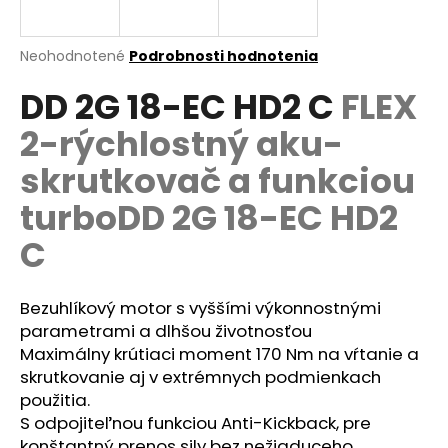
á
j
Priemerné
Neohodnotené
Podrobnosti hodnotenia
s
hodnotenie
DD 2G 18-EC HD2 C
FLEX
produktu
ť
je
?
2-rýchlostný aku-
0,0
z
skrutkovač a funkciou
5
hviezdičiek.
turboDD 2G 18-EC HD2
HĽADAŤ
C
Bezuhlíkový motor s vyššími výkonnostnými
O
parametrami a dlhšou životnosťou
d
Maximálny krútiaci moment 170 Nm na vŕtanie a
p
skrutkovanie aj v extrémnych podmienkach
o
použitia.
r
S odpojiteľnou funkciou Anti-Kickback, pre
ú
konštantný prenos sily bez nežiaduceho