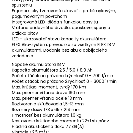
spusteniu
Ergonomicky tvarovaná rukoväť s protišmykovým,
pogumovaným povrchom
Integrovaná LED-dióda s funkciou dosvitu
Vrátane prídavného držadla, opaskovej spony a
držiaka bitov
LED – ukazovateľ stavu kapacity akumulátora
FLEX Aku-systém: prevádzka so všetkými FLEX 18 V
akumulátormi. Dodanie bez aku a dobíjacieho
zariadenia
Napätie akumulátora 18 V
Kapacita akumulátora 2,5 / 5,0 / 8,0 Ah
Počet otáčok na prázdno 1.rýchlosť 0 - 700 1/min
Počet otáčok na prázdno 2.rýchlosť 0 - 3000 1/min
Max. krútiaci moment, tvrdý 170 Nm
Max. priemer vŕtania dreva 160 mm
Max. priemer vŕtania ocele 13 mm
Roztvorenie skľučovadla 1,5-13 mm
Rozmery dxšxv 173 x 65 x 214 mm
Hmotnosť bez akumulátora 1,6 kg
Nastavenie krútiaceho momentu 22+1 stupňov
Hladina akustického tlaku 77 dB(A)
Vibrácie <2,5 m/s²