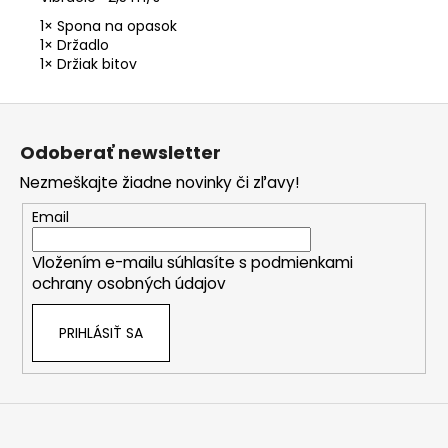
1× Spona na opasok
1× Držadlo
1× Držiak bitov
Z
á
Odoberať newsletter
p
Nezmeškajte žiadne novinky či zľavy!
ä
t
Email
i
Vložením e-mailu súhlasíte s
podmienkami
e
ochrany osobných údajov
PRIHLÁSIŤ SA