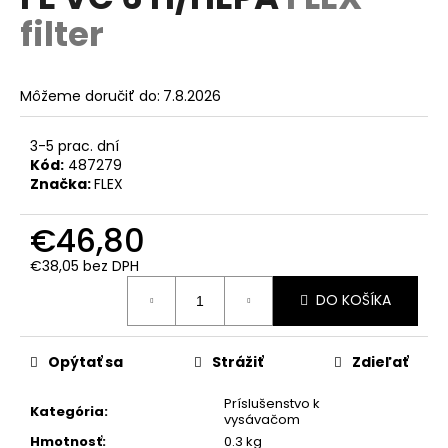
je
á
filter
0,0
z
j
5
s
hviezdičiek.
Môžeme doručiť do:
7.8.2026
ť
?
3-5 prac. dní
Kód:
487279
Značka:
FLEX
€46,80
HĽADAŤ
€38,05 bez DPH
Jednotková
DO KOŠÍKA
cena:
O
d
p
Opýtať sa
Strážiť
Zdieľať
o
r
Príslušenstvo k
Kategória
:
vysávačom
ú
Hmotnosť
:
0.3 kg