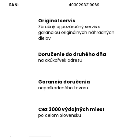
č
EAN
:
4030293219069
a
m
e
Original servis
Záručný aj pozáručný servis s
garanciou originálnych náhradných
dielov
FLEX
VLP-
HCH
Doručenie do druhého dňa
SOLO
FLEX
na akúkoľvek adresu
MADLO
SOLO
PRE
VLP
Garancia doručenia
18
nepoškodeného tovaru
€294
Cez 3000 výdajných miest
po celom Slovensku