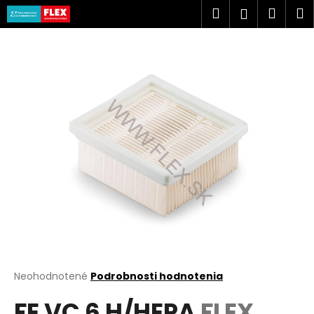
K
Prejsť
Hľadať
Náku
M
Prihlásen
na
o
obsah
Späť
Späť
košík
š
í
Č
k
o
p
o
t
r
e
b
u
j
e
t
Priemerné
Neohodnotené
Podrobnosti hodnotenia
hodnotenie
e
FE VC 6 H/HEPA
FLEX
produktu
n