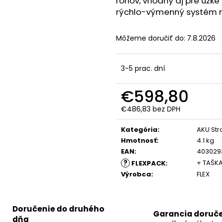
rohov, vhodný aj pre úzk
FLEX VLP-HCH SOLO
FLEX MADLO SOLO
AP 18/4.0
FLEX A
PRE VLP 18
18/4.0
rýchlo-výmenný systém n
€294
€121,77
Môžeme doručiť do:
7.8.2026
3-5 prac. dní
€598,80
€486,83 bez DPH
Jednotková
cena:
Kategória
:
AKU Str
Hmotnosť
:
4.1 kg
EAN
:
403029
?
+ TAŠKA
FLEXPACK
:
Výrobca
:
FLEX
Doručenie do druhého
Garancia doruč
dňa