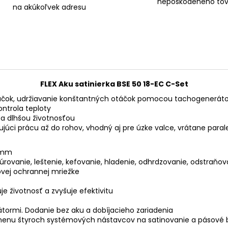
nepoškodeného tov
na akúkoľvek adresu
FLEX Aku satinierka BSE 50 18-EC C-Set
áčok, udržiavanie konštantných otáčok pomocou tachogeneráto
ntrola teploty
a dlhšou životnosťou
júci prácu až do rohov, vhodný aj pre úzke valce, vrátane par
5 mm
rovanie, leštenie, kefovanie, hladenie, odhrdzovanie, odstraňova
vej ochrannej mriežke
e životnosť a zvyšuje efektivitu
tormi. Dodanie bez aku a dobíjacieho zariadenia
menu štyroch systémových nástavcov na satinovanie a pásové br