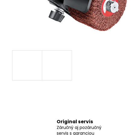
FLEX SAM-C 32 AS/NL CLIP-ADAPTÉR
FLEX CLIP-ADAPTÉR SAM-C 32 AS/NL
€16,80
Original servis
Záručný aj pozáručný
servis s garanciou