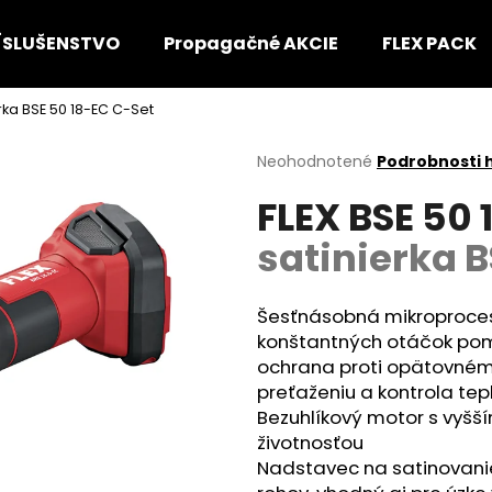
ÍSLUŠENSTVO
Propagačné AKCIE
FLEX PACK
erka BSE 50 18-EC C-Set
Čo potrebujete nájsť?
Priemerné
Neohodnotené
Podrobnosti 
hodnotenie
FLEX BSE 50
produktu
HĽADAŤ
je
satinierka B
0,0
z
5
Odporúčame
hviezdičiek.
Šesťnásobná mikroproceso
konštantných otáčok pom
ochrana proti opätovnému
preťaženiu a kontrola tep
Bezuhlíkový motor s vyš
životnosťou
Nadstavec na satinovanie