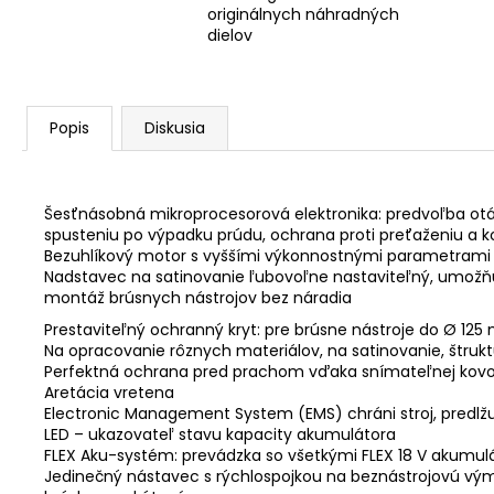
originálnych náhradných
dielov
Popis
Diskusia
Šesťnásobná mikroprocesorová elektronika: predvoľba ot
spusteniu po výpadku prúdu, ochrana proti preťaženiu a ko
Bezuhlíkový motor s vyššími výkonnostnými parametrami 
Nadstavec na satinovanie ľubovoľne nastaviteľný, umožňu
montáž brúsnych nástrojov bez náradia
Prestaviteľný ochranný kryt: pre brúsne nástroje do Ø 12
Na opracovanie rôznych materiálov, na satinovanie, štruktú
Perfektná ochrana pred prachom vďaka snímateľnej kovo
Aretácia vretena
Electronic Management System (EMS) chráni stroj, predlžuj
LED – ukazovateľ stavu kapacity akumulátora
FLEX Aku-systém: prevádzka so všetkými FLEX 18 V akumulá
Jedinečný nástavec s rýchlospojkou na beznástrojovú vý