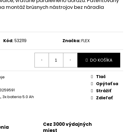
e valce, vrátane paralelného dorazu. Patentovaný
KUMULÁTOR LI-ION AP
a montáž brúsnych nástrojov bez náradia
Kód:
532119
Značka:
FLEX
DO KOŠÍKA
Tlač
oje
Opýtať sa
3259591
Strážiť
, 3x bateria 5.0 Ah
Zdieľať
Cez 3000 výdajných
enia
miest