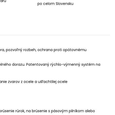
aru
po celom Slovensku
ra, pozvoľný rozbeh, ochrana proti opätovnému
alelného dorazu. Patentovaný rýchlo-výmenný systém na
nie zvarov z ocele a ušľachtilej ocele
úsenie rúrok, na brúsenie s pásovým pilníkom alebo