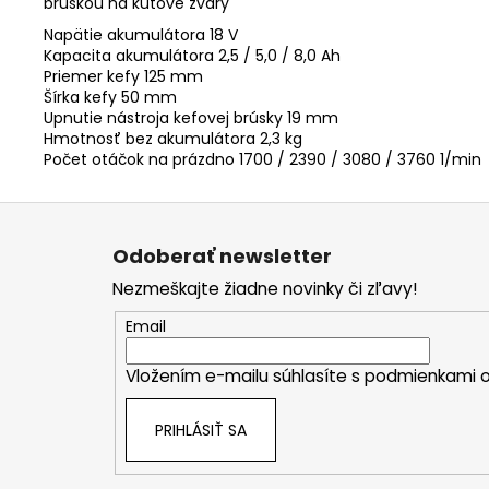
brúskou na kútové zvary
Napätie akumulátora 18 V
Kapacita akumulátora 2,5 / 5,0 / 8,0 Ah
Priemer kefy 125 mm
Šírka kefy 50 mm
Upnutie nástroja kefovej brúsky 19 mm
Hmotnosť bez akumulátora 2,3 kg
Počet otáčok na prázdno 1700 / 2390 / 3080 / 3760 1/min
Z
á
Odoberať newsletter
p
Nezmeškajte žiadne novinky či zľavy!
ä
t
Email
i
Vložením e-mailu súhlasíte s
podmienkami o
e
PRIHLÁSIŤ SA