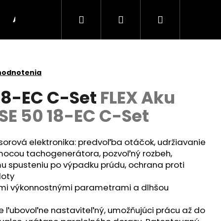
Hľadať
Prihlásenie
Nákupný
AKU Stroje
BRÚSKY
UHLOVÉ BRÚSKY
košík
hodnotenia
 18-EC C-Set
FLEX Aku
SE 50 18-EC C-Set
rová elektronika: predvoľba otáčok, udržiavanie
ocou tachogenerátora, pozvoľný rozbeh,
 spusteniu po výpadku prúdu, ochrana proti
loty
šími výkonnostnými parametrami a dlhšou
Nasledujúce
 ľubovoľne nastaviteľný, umožňujúci prácu až do