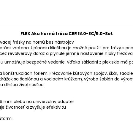
FLEX Aku horná fréza CER 18.0-EC/5.0-Set
vacej frézky na hornú bez nástrojov
tácii vretena. Upínaciu klieštinu je možné použiť pre frézy s 
a cez revolverový doraz a plynulé jemné nastavenie hĺbky fréz
 umožňuje bezpečné vedenie. Vďaka základni z plexiskla má pou
e a konštrukciách foriem. Frézovanie kútových spojov, škár, zaob
 drážok so šablónou a vodiacim krúžkom, výroba šablón do výrob
a dlhšou životnosťou
36 mm alebo na univerzálny adaptér
e životnosť a zvyšuje efektivitu
átormi