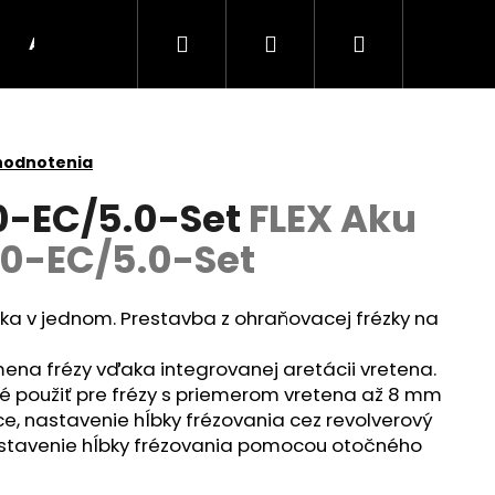
Hľadať
Prihlásenie
Nákupný
AKU Stroje
BRÚSKY
UHLOVÉ BRÚSKY
košík
hodnotenia
.0-EC/5.0-Set
FLEX Aku
.0-EC/5.0-Set
ka v jednom. Prestavba z ohraňovacej frézky na
na frézy vďaka integrovanej aretácii vretena.
né použiť pre frézy s priemerom vretena až 8 mm
ce, nastavenie hĺbky frézovania cez revolverový
Nasledujúce
astavenie hĺbky frézovania pomocou otočného