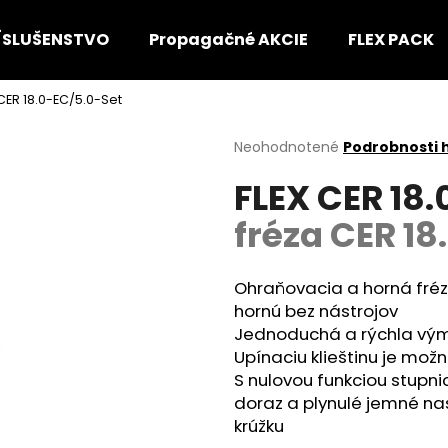
ÍSLUŠENSTVO
Propagačné AKCIE
FLEX PACK
 CER 18.0-EC/5.0-Set
Čo potrebujete nájsť?
Priemerné
Neohodnotené
Podrobnosti 
hodnotenie
FLEX CER 18
produktu
HĽADAŤ
je
fréza CER 18
0,0
z
5
Odporúčame
hviezdičiek.
Ohraňovacia a horná fréz
hornú bez nástrojov
Jednoduchá a rýchla výme
Upínaciu klieštinu je mož
S nulovou funkciou stupni
doraz a plynulé jemné n
krúžku