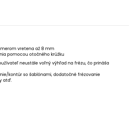
priemerom vretena až 8 mm
ovania pomocou otočného krúžku
žívateľ neustále voľný výhľad na frézu, čo prináša
lenie/kontúr so šablónami, dodatočné frézovanie
y atď.