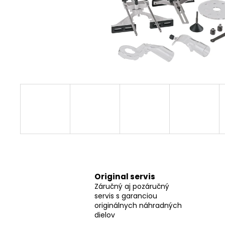
FLEX SAM-C 32 AS/NL CLIP-ADAPTÉR
FLEX CLIP-ADAPTÉR SAM-C 32 AS/NL
€16,80
Original servis
Záručný aj pozáručný
servis s garanciou
originálnych náhradných
dielov