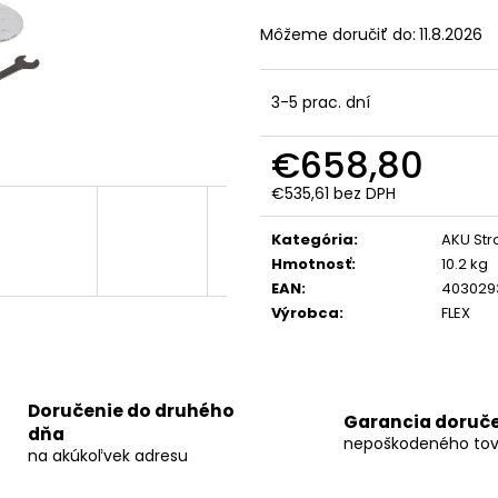
FLEX VLP-HCH SOLO
FLEX MADLO SOLO
AP 18/4.0
FLEX A
PRE VLP 18
18/4.0
Môžeme doručiť do:
11.8.2026
€294
€121,77
3-5 prac. dní
€658,80
€535,61 bez DPH
Jednotková
cena:
Kategória
:
AKU Str
Hmotnosť
:
10.2 kg
EAN
:
403029
Výrobca
:
FLEX
Doručenie do druhého
Garancia doruč
dňa
nepoškodeného tov
na akúkoľvek adresu