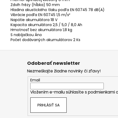
Zdvih frézy (hĺbka) 50 mm
Hladina akustického tlaku podľa EN 60745 78 dB(A)
Vibrácie podľa EN 60745 1,5 m/s²
Napätie akumulátora 18 V
Kapacita akumulátora 2,5 / 5,0 / 8,0 Ah
Hmotnosť bez akumulátora 1,8 kg
S nabíjačkou Áno
Počet dodávaných akumulátorov 2 Ks
Z
á
Odoberať newsletter
p
Nezmeškajte žiadne novinky či zľavy!
ä
t
Email
i
Vložením e-mailu súhlasíte s
podmienkami o
e
PRIHLÁSIŤ SA