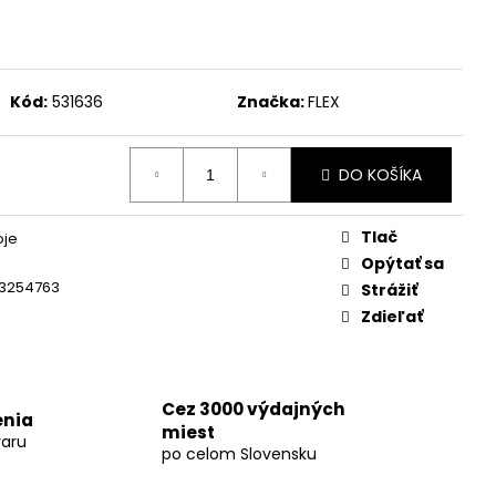
KUMULÁTOR LI-ION AP
Kód:
531636
Značka:
FLEX
DO KOŠÍKA
Tlač
oje
Opýtať sa
3254763
Strážiť
Zdieľať
Cez 3000 výdajných
enia
miest
aru
po celom Slovensku