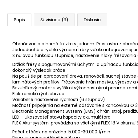
Popis
Súvisiace (3)
Diskusia
Ohraňovacia a horná frézka v jednom. Prestavba z ohraňo
Jednoduchá a rýchla výmena frézy vďaka integrovanej are
S nulovou funkciou stupnice, nastavenie hĺbky frézovani
Držiak frézy s pogumovanými úchytmi a upínacou funkciou
dokonalý výsledok práce
Na použitie pri opracovaní dreva, renovácii, suchej stavb
laminátových profilov. Frézovanie hrán masívu, výrezov a
Bezuhlíkový motor s vyššími výkonnostnými parametrami 
Elektronická rýchlobrzda
Variabilné nastavenie rýchlosti (6 stupňov)
Možnosť pripojenia na externé odsávanie s koncovkou Ø 
Electronic Management System (EMS) chráni stroj, predlžuj
LED – ukazovateľ stavu kapacity akumulátora
FLEX Aku-systém: prevádzka so všetkými FLEX 18 V akumul
Počet otáčok na prázdno 15.000-30.000 1/min
Priemer upínacej klieštiny 8 mm