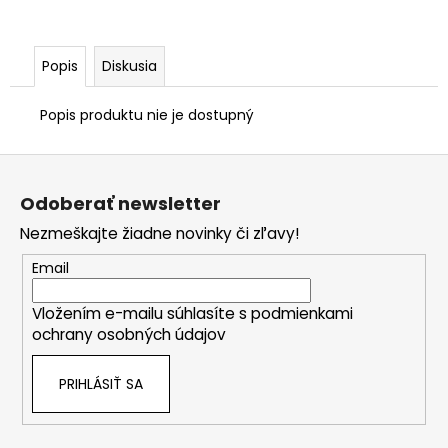
Popis
Diskusia
Popis produktu nie je dostupný
Z
á
Odoberať newsletter
p
Nezmeškajte žiadne novinky či zľavy!
ä
t
Email
i
Vložením e-mailu súhlasíte s
podmienkami
e
ochrany osobných údajov
PRIHLÁSIŤ SA