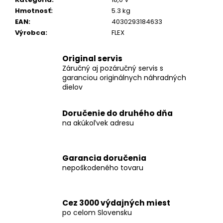
€343
Hmotnosť
:
5.3 kg
EAN
:
4030293184633
Výrobca
:
FLEX
Original servis
Záručný aj pozáručný servis s
garanciou originálnych náhradných
dielov
Doručenie do druhého dňa
na akúkoľvek adresu
Garancia doručenia
nepoškodeného tovaru
Cez 3000 výdajných miest
po celom Slovensku