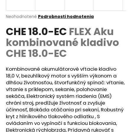
á
j
Priemerné
Neohodnotené
Podrobnosti hodnotenia
s
hodnotenie
CHE 18.0-EC
FLEX Aku
produktu
ť
je
?
kombinované kladivo
0,0
z
CHE 18.0-EC
5
hviezdičiek.
Kombinované akumulátorové vŕtacie kladivo
HĽADAŤ
18,0 V, bezuhlíkový motor s vyšším výkonom a
dlhšou životnosťou, štvorfunkčný spínač: vŕtanie,
vŕtanie s príklepom, sekanie, polohovanie
O
sekáča, Elektronický systém riadenia (EMS)
d
chráni stroj, predlžuje životnosť a zvyšuje
p
účinnosť, Blokáda otáčania pri sekaní, Robustný
o
kryt z hliníkového tlakového odliatku , S
r
ovládaním vo vypínači s funkciou blokovania,
ú
Elektronická rýchlobrzda, Prídavná rukoväť s