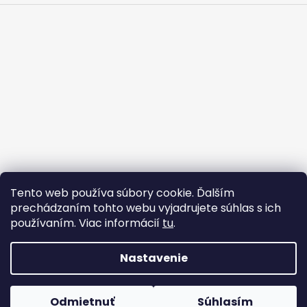
Tento web používa súbory cookie. Ďalším
prechádzaním tohto webu vyjadrujete súhlas s ich
používaním. Viac informácií
tu
.
Strojárske Centrum - MT
flex BEST OFF
Nastavenie
Vytvoril Shoptet
Odmietnuť
Súhlasím
Copyright 2026
WWW.FLEX.SK
. Všetky práva vyhradené.