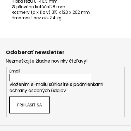
Hĺbka rezu 0-46,5 mm
Ø pílového kotúča128 mm
Rozmery (d x š x v) 315 x 120 x 262 mm
Hmotnosť bez aku2,4 kg
Z
á
Odoberať newsletter
p
Nezmeškajte žiadne novinky či zľavy!
ä
t
Email
i
Vložením e-mailu súhlasíte s
podmienkami
e
ochrany osobných údajov
PRIHLÁSIŤ SA