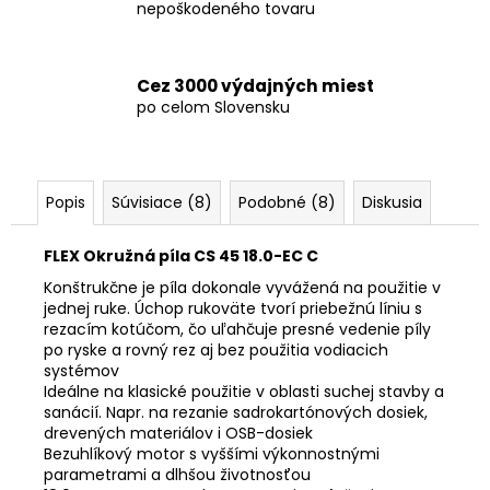
nepoškodeného tovaru
Cez 3000 výdajných miest
po celom Slovensku
Popis
Súvisiace (8)
Podobné (8)
Diskusia
FLEX Okružná píla CS 45 18.0-EC C
Konštrukčne je píla dokonale vyvážená na použitie v
jednej ruke. Úchop rukoväte tvorí priebežnú líniu s
rezacím kotúčom, čo uľahčuje presné vedenie píly
po ryske a rovný rez aj bez použitia vodiacich
systémov
Ideálne na klasické použitie v oblasti suchej stavby a
sanácií. Napr. na rezanie sadrokartónových dosiek,
drevených materiálov i OSB-dosiek
Bezuhlíkový motor s vyššími výkonnostnými
parametrami a dlhšou životnosťou