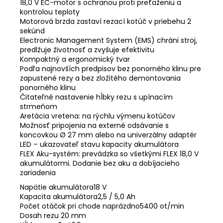
18,0 V EC-motor s ochranou proti preťaženiu a
kontrolou teploty
Motorová brzda zastaví rezací kotúč v priebehu 2
sekúnd
Electronic Management System (EMS) chráni stroj,
predlžuje životnosť a zvyšuje efektivitu
Kompaktný a ergonomický tvar
Podľa najnovších predpisov bez ponorného klinu pre
zapustené rezy a bez zložitého demontovania
ponorného klinu
Čitateľné nastavenie hĺbky rezu s upínacím
strmeňom
Aretácia vretena: na rýchlu výmenu kotúčov
Možnosť pripojenia na externé odsávanie s
koncovkou Ø 27 mm alebo na univerzálny adaptér
LED – ukazovateľ stavu kapacity akumulátora
FLEX Aku-systém: prevádzka so všetkými FLEX 18,0 V
akumulátormi. Dodanie bez aku a dobíjacieho
zariadenia
Napätie akumulátora18 V
Kapacita akumulátora2,5 / 5,0 Ah
Počet otáčok pri chode naprázdno5400 ot/min
Dosah rezu 20 mm