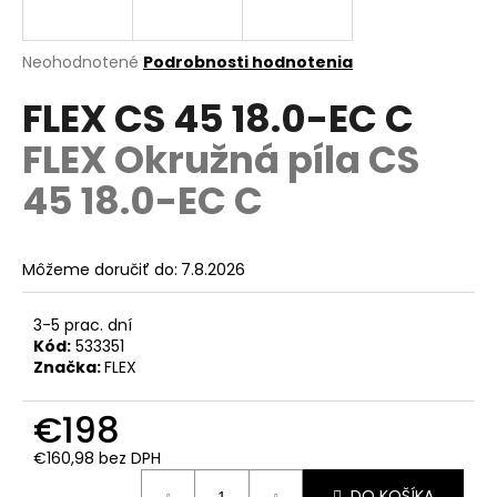
á
j
Priemerné
Neohodnotené
Podrobnosti hodnotenia
s
hodnotenie
FLEX CS 45 18.0-EC C
produktu
ť
je
?
FLEX Okružná píla CS
0,0
z
45 18.0-EC C
5
hviezdičiek.
HĽADAŤ
Môžeme doručiť do:
7.8.2026
3-5 prac. dní
Kód:
533351
O
Značka:
FLEX
d
p
€198
o
r
€160,98 bez DPH
ú
Jednotková
DO KOŠÍKA