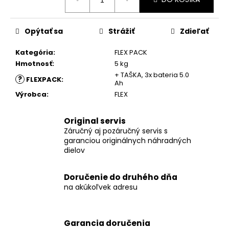
č
cena:
a
m
Opýtať sa
Strážiť
Zdieľať
e
Kategória
:
FLEX PACK
Hmotnosť
:
5 kg
AP
18/4.0
+ TAŠKA, 3x bateria 5.0
?
FLEXPACK
:
FLEX
Ah
AKUMULÁTOR
Výrobca
:
FLEX
LI-
ION
AP
Original servis
18/4.0
Záručný aj pozáručný servis s
€121,77
garanciou originálnych náhradných
dielov
Doručenie do druhého dňa
na akúkoľvek adresu
Garancia doručenia