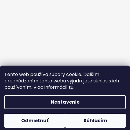
Tento web používa súbory cookie. Ďalším
prechádzaním tohto webu vyjadrujete súhlas s ich
používaním. Viac informácií
tu
.
Strojárske Centrum - MT
flex BEST OFF
Nastavenie
Vytvoril Shoptet
Odmietnuť
Súhlasím
Copyright 2026
WWW.FLEX.SK
. Všetky práva vyhradené.