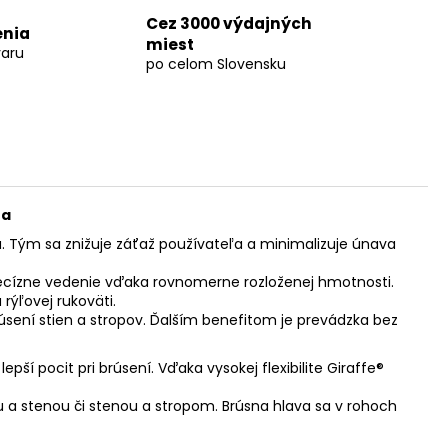
Cez 3000 výdajných
enia
miest
aru
po celom Slovensku
fa
. Tým sa znižuje záťaž používateľa a minimalizuje únava
recízne vedenie vďaka rovnomerne rozloženej hmotnosti.
ýľovej rukoväti.
úsení stien a stropov. Ďalším benefitom je prevádzka bez
 pocit pri brúsení. Vďaka vysokej flexibilite Giraffe®
 stenou či stenou a stropom. Brúsna hlava sa v rohoch