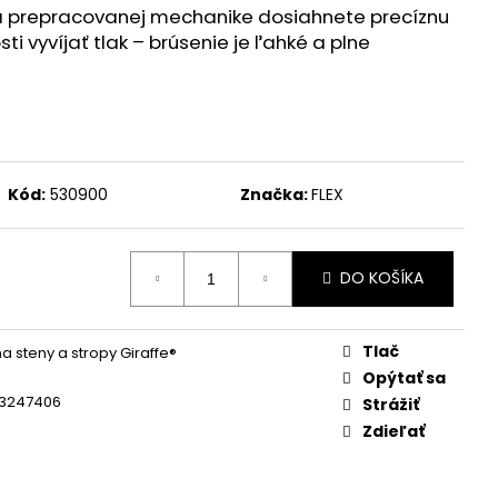
KUMULÁTOR LI-ION AP
 prepracovanej mechanike dosiahnete precíznu
i vyvíjať tlak – brúsenie je ľahké a plne
Kód:
530900
Značka:
FLEX
DO KOŠÍKA
Tlač
a steny a stropy Giraffe®
Opýtať sa
3247406
Strážiť
Zdieľať