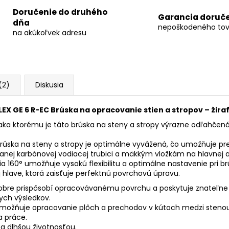
Doručenie do druhého
Garancia doruč
dňa
nepoškodeného tov
na akúkoľvek adresu
(2)
Diskusia
LEX GE 6 R-EC Brúska na opracovanie stien a stropov – žira
ka ktorému je táto brúska na steny a stropy výrazne odľahčená
Brúska na steny a stropy je optimálne vyvážená, čo umožňuje p
ej karbónovej vodiacej trubici a mäkkým vložkám na hlavnej a r
 160° umožňuje vysokú flexibilitu a optimálne nastavenie pri br
 hlave, ktorá zaisťuje perfektnú povrchovú úpravu.
re prispôsobí opracovávanému povrchu a poskytuje znateľne lepší
nych výsledkov.
žňuje opracovanie plôch a prechodov v kútoch medzi stenou a
a práce.
a dlhšou životnosťou.