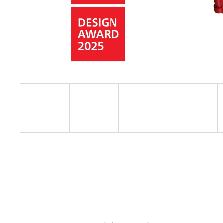
FLEX SAM-C 32 AS/NL CLIP-ADAPTÉR
FLEX CLIP-ADAPTÉR SAM-C 32 AS/NL
€16,80