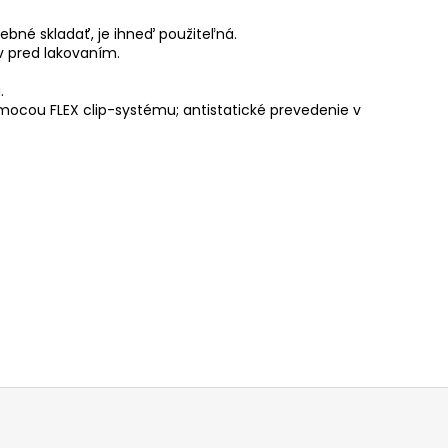
ebné skladať, je ihneď použiteľná.
v pred lakovaním.
.
ocou FLEX clip-systému; antistatické prevedenie v