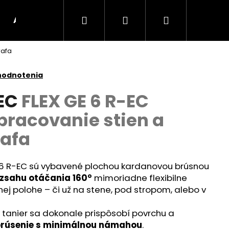
Hľadať
Prihlásenie
Nákupný
AKU Stroje
BRÚSKY
UHLOVÉ BRÚSKY
rafa
košík
hodnotenia
-EC
FLEX GE 6 R-EC
pracovanie stien a
rafa
E 6 R-EC sú vybavené plochou kardanovou brúsnou
zsahu otáčania 160°
mimoriadne flexibilne
ej polohe – či už na stene, pod stropom, alebo v
Nasledujúce
 tanier sa dokonale prispôsobí povrchu a
rúsenie s minimálnou námahou
.