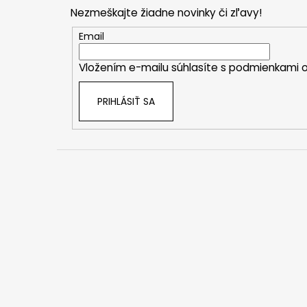
p
Nezmeškajte žiadne novinky či zľavy!
ä
t
Email
i
Vložením e-mailu súhlasíte s
podmienkami o
e
PRIHLÁSIŤ SA