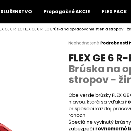
ÍSLUŠENSTVO
Propagačné AKCIE
FLEX PACK
LEX GE 6 R-EC
FLEX GE 6 R-EC Brúska na opracovanie stien a stropov - ži
Čo potrebujete nájsť?
Priemerné
Neohodnotené
Podrobnosti 
hodnotenie
FLEX GE 6 R
produktu
HĽADAŤ
je
Brúska na o
0,0
z
stropov - ži
5
Odporúčame
hviezdičiek.
Obe verzie brúsky FLEX G
hlavou, ktorá sa vďaka
ro
prispôsobí každej pracovn
rohoch.
Špeciálne vyvinutý brúsny
zabezpečí
rovnomerné b