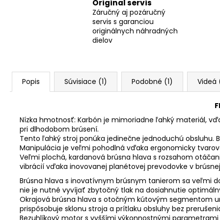
Original servis
Záručný aj pozáručný
servis s garanciou
originálnych náhradných
dielov
Popis
Súvisiace (1)
Podobné (1)
Videá 
F
Nízka hmotnosť: Karbón je mimoriadne ľahký materiál, vďa
pri dlhodobom brúsení.
Tento ľahký stroj ponúka jedinečne jednoduchú obsluhu. 
Manipulácia je veľmi pohodlná vďaka ergonomicky tvarovan
Veľmi plochá, kardanová brúsna hlava s rozsahom otáčania
vibrácií vďaka inovovanej planétovej prevodovke v brúsnej
Brúsna hlava s inovatívnym brúsnym tanierom sa veľmi dob
nie je nutné vyvíjať zbytočný tlak na dosiahnutie optimál
Okrajová brúsna hlava s otočným kútovým segmentom umo
prispôsobuje sklonu stroja a prítlaku obsluhy bez prerušeni
Bezuhlíkový motor s vyššími výkonnostnými parametrami 