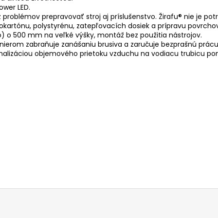
ower LED.
roblémov prepravovať stroj aj príslušenstvo. Žirafu® nie je potr
okartónu, polystyrénu, zatepľovacích dosiek a prípravu povrcho
vo) o 500 mm na veľké výšky, montáž bez použitia nástrojov.
erom zabraňuje zanášaniu brusiva a zaručuje bezprašnú prácu
malizáciou objemového prietoku vzduchu na vodiacu trubicu pom