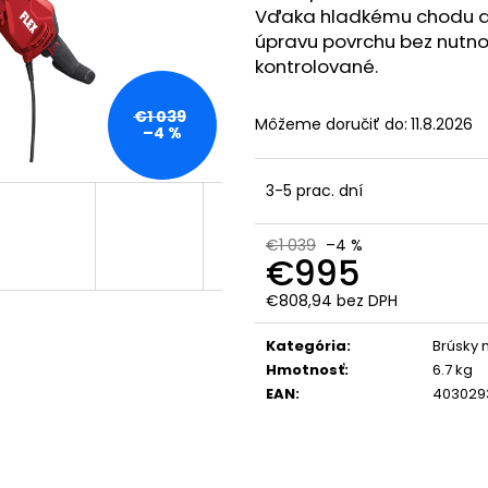
FLEX VLP-HCH SOLO
FLEX MADLO SOLO
AP 18/4.0
FLEX A
Vďaka hladkému chodu a
PRE VLP 18
18/4.0
úpravu povrchu bez nutnost
€294
€121,77
kontrolované.
€1 039
Môžeme doručiť do:
11.8.2026
–4 %
3-5 prac. dní
€1 039
–4 %
€995
€808,94 bez DPH
Jednotková
cena:
Kategória
:
Brúsky n
Hmotnosť
:
6.7 kg
EAN
:
403029