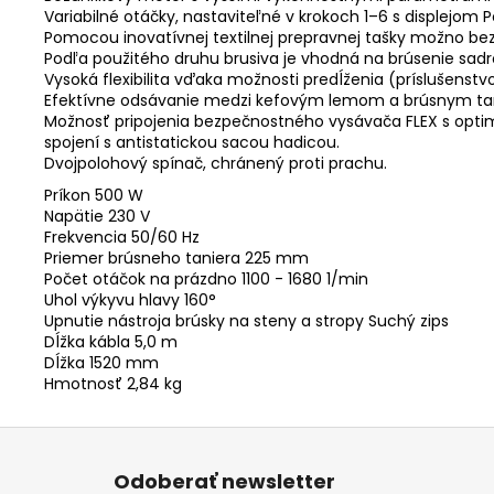
Variabilné otáčky, nastaviteľné v krokoch 1–6 s displejom P
Pomocou inovatívnej textilnej prepravnej tašky možno bez p
Podľa použitého druhu brusiva je vhodná na brúsenie sadr
Vysoká flexibilita vďaka možnosti predĺženia (príslušenst
Efektívne odsávanie medzi kefovým lemom a brúsnym tani
Možnosť pripojenia bezpečnostného vysávača FLEX s opti
spojení s antistatickou sacou hadicou.
Dvojpolohový spínač, chránený proti prachu.
Príkon 500 W
Napätie 230 V
Frekvencia 50/60 Hz
Priemer brúsneho taniera 225 mm
Počet otáčok na prázdno 1100 - 1680 1/min
Uhol výkyvu hlavy 160°
Upnutie nástroja brúsky na steny a stropy Suchý zips
Dĺžka kábla 5,0 m
Dĺžka 1520 mm
Hmotnosť 2,84 kg
Z
á
Odoberať newsletter