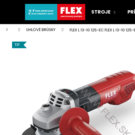
K
Prejsť
na
o
STROJE
PR
obsah
Späť
Späť
š
do
do
í
Domov
UHLOVÉ BRÚSKY
FLEX L 13-10 125-EC
FLEX L 13-10 12
k
obchodu
obchodu
TIP