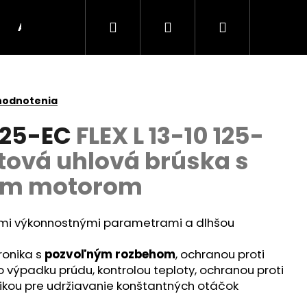
Hľadať
Prihlásenie
Nákupný
AKU Stroje
BRÚSKY
UHLOVÉ BRÚSKY
košík
hodnotenia
 125-EC
FLEX L 13-10 125-
tová uhlová brúska s
ým motorom
šími výkonnostnými parametrami a dlhšou
onika s
pozvoľným rozbehom
, ochranou proti
Nasledujúce
výpadku prúdu, kontrolou teploty, ochranou proti
ikou pre udržiavanie konštantných otáčok