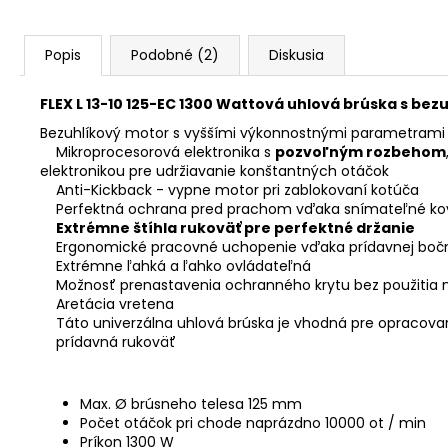
Popis
Podobné (2)
Diskusia
FLEX L 13-10 125-EC 1300 Wattová uhlová brúska s b
Bezuhlíkový motor s vyššími výkonnostnými parametrami 
Mikroprocesorová elektronika s
pozvoľným rozbehom
elektronikou pre udržiavanie konštantných otáčok
Anti-Kickback - vypne motor pri zablokovaní kotúča
Perfektná ochrana pred prachom vďaka snímateľné ko
Extrémne štíhla rukoväť pre perfektné držanie
Ergonomické pracovné uchopenie vďaka prídavnej bočne
Extrémne ľahká a ľahko ovládateľná
Možnosť prenastavenia ochranného krytu bez použitia n
Aretácia vretena
Táto univerzálna uhlová brúska je vhodná pre opracovani
prídavná rukoväť
Max. Ø brúsneho telesa 125 mm
Počet otáčok pri chode naprázdno 10000 ot / min
Príkon 1300 W