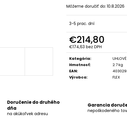
FLEX VLP-HCH SOLO
FLEX MADLO SOLO
AP 18/4.0
FLEX A
PRE VLP 18
18/4.0
Môžeme doručiť do:
10.8.2026
€294
€121,77
3-5 prac. dní
€214,80
€174,63 bez DPH
Jednotková
cena:
Kategória
:
UHLOVÉ
Hmotnosť
:
2.7 kg
EAN
:
403029
Výrobca
:
FLEX
Doručenie do druhého
Garancia doruč
dňa
nepoškodeného tov
na akúkoľvek adresu