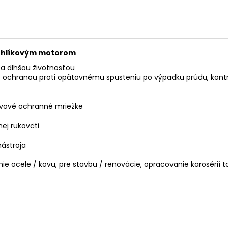
ezuhlíkovým motorom
a dlhšou životnosťou
, ochranou proti opätovnému spusteniu po výpadku prúdu, kontr
vové ochranné mriežke
j rukoväti
ástroja
e ocele / kovu, pre stavbu / renovácie, opracovanie karosérií 