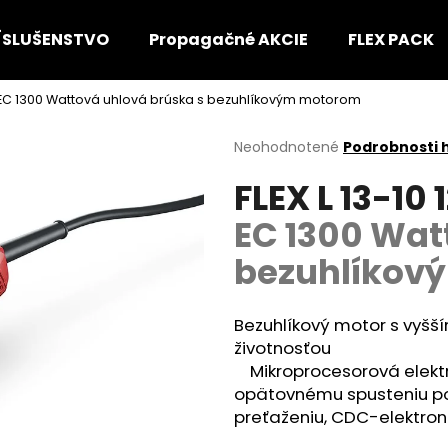
ÍSLUŠENSTVO
Propagačné AKCIE
FLEX PACK
5-EC 1300 Wattová uhlová brúska s bezuhlíkovým motorom
Čo potrebujete nájsť?
Priemerné
Neohodnotené
Podrobnosti 
hodnotenie
FLEX L 13-10
produktu
HĽADAŤ
je
EC 1300 Wat
0,0
z
bezuhlíkov
5
Odporúčame
hviezdičiek.
Bezuhlíkový motor s vyš
životnosťou
Mikroprocesorová elektr
opätovnému spusteniu po 
preťaženiu, CDC-elektron