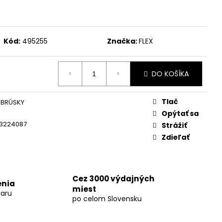
KUMULÁTOR LI-ION AP
Kód:
495255
Značka:
FLEX
DO KOŠÍKA
Tlač
 BRÚSKY
Opýtať sa
3224087
Strážiť
Zdieľať
Cez 3000 výdajných
enia
miest
aru
po celom Slovensku