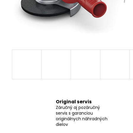
FLEX SAM-C 32 AS/NL CLIP-ADAPTÉR
FLEX CLIP-ADAPTÉR SAM-C 32 AS/NL
€16,80
Original servis
Záručný aj pozáručný
servis s garanciou
originálnych náhradných
dielov