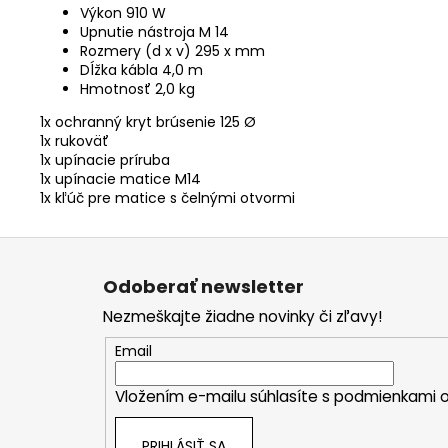
Výkon 910 W
Upnutie nástroja M 14
Rozmery (d x v) 295 x mm
Dĺžka kábla 4,0 m
Hmotnosť 2,0 kg
1x ochranný kryt brúsenie 125 Ø
1x rukoväť
1x upínacie príruba
1x upínacie matice M14
1x kľúč pre matice s čelnými otvormi
Z
á
Odoberať newsletter
p
Nezmeškajte žiadne novinky či zľavy!
ä
t
Email
i
Vložením e-mailu súhlasíte s
podmienkami o
e
PRIHLÁSIŤ SA