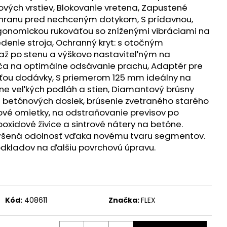
KUMULÁTOR LI-ION AP
ých vrstiev, Blokovanie vretena, Zapustené
chranu pred nechceným dotykom, S prídavnou,
rgonomickou rukoväťou so zníženými vibráciami na
denie stroja, Ochranný kryt: s otočným
ž po stenu a výškovo nastaviteľným na
ča na optimálne odsávanie prachu, Adaptér pre
sťou dodávky, S priemerom 125 mm ideálny na
ne veľkých podláh a stien, Diamantový brúsny
 betónových dosiek, brúsenie zvetraného starého
vé omietky, na odstraňovanie previsov po
oxidové živice a sintrové nátery na betóne.
výšená odolnosť vďaka novému tvaru segmentov.
dkladov na ďalšiu povrchovú úpravu.
Kód:
408611
Značka:
FLEX