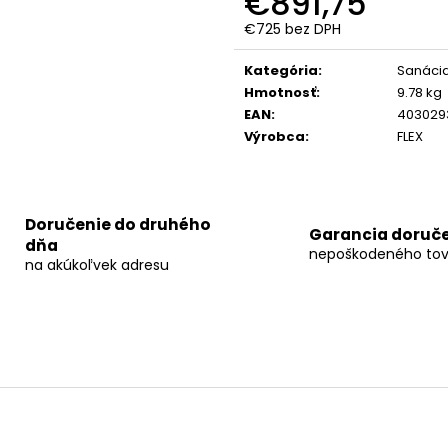
€891,75
€725 bez DPH
Jednotková
cena:
Kategória
:
Sanáci
Hmotnosť
:
9.78 kg
EAN
:
403029
Výrobca
:
FLEX
Doručenie do druhého
Garancia doruč
dňa
nepoškodeného tov
na akúkoľvek adresu