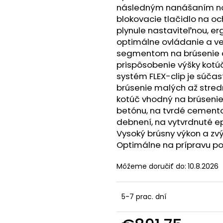
FLEX VLP-HCH SOLO
FLEX MADLO SOLO
AP 18/4.0
FLEX A
následným nanášaním nov
PRE VLP 18
18/4.0
blokovacie tlačidlo na o
€294
€121,77
plynule nastaviteľnou, e
optimálne ovládanie a ve
segmentom na brúsenie a
prispôsobenie výšky kotú
systém FLEX-clip je súča
brúsenie malých až stred
kotúč vhodný na brúsenie
betónu, na tvrdé cemento
debnení, na vytvrdnuté ep
Vysoký brúsny výkon a z
Optimálne na prípravu po
Môžeme doručiť do:
10.8.2026
5-7 prac. dní