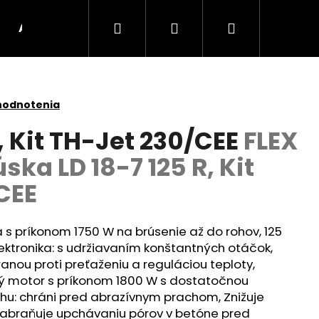
Hľadať
Prihlásenie
Nákupný
AKU Stroje
BRÚSKY
UHLOVÉ BRÚSKY
košík
hodnotenia
R, Kit TH-Jet 230/CEE
FLEX
ka LD 18-7 125 R, Kit
CEE
 s príkonom 1750 W na brúsenie až do rohov, 125
ktronika: s udržiavaním konštantných otáčok,
ou proti preťaženiu a reguláciou teploty,
Nasledujúce
ný motor s príkonom 1800 W s dostatočnou
hu: chráni pred abrazívnym prachom, Znižuje
Zabraňuje upchávaniu pórov v betóne pred