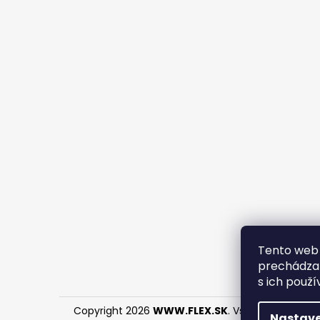
Tento web 
prechádzan
s ich použí
Copyright 2026
WWW.FLEX.SK
. Všetky práva vyh
Nastave