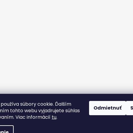
používa súbory cookie. Ďalším
Odmietnuť
Strojárske Centrum - MT
flex BEST OFF
ím tohto webu vyjadrujete súhlas
vaním. Viac informácií
tu
.
radené.
nie