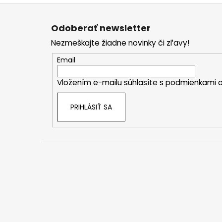
Z
á
Odoberať newsletter
p
Nezmeškajte žiadne novinky či zľavy!
ä
t
Email
i
Vložením e-mailu súhlasíte s
podmienkami o
e
PRIHLÁSIŤ SA