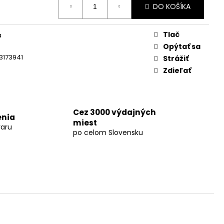
DO KOŠÍKA
Tlač
a
Opýtať sa
3173941
Strážiť
Zdieľať
Cez 3000 výdajných
enia
miest
aru
po celom Slovensku