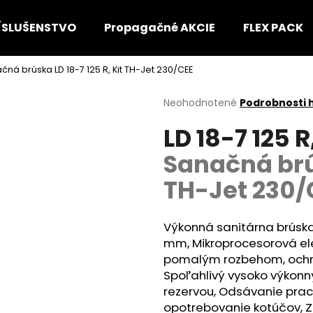
ÍSLUŠENSTVO
Propagačné AKCIE
FLEX PACK
čná brúska LD 18-7 125 R, Kit TH-Jet 230/CEE
Čo potrebujete nájsť?
Priemerné
Neohodnotené
Podrobnosti 
hodnotenie
LD 18-7 125 
produktu
HĽADAŤ
je
Sanačná brús
0,0
z
TH-Jet 230/
5
Odporúčame
hviezdičiek.
Výkonná sanitárna brúska
mm, Mikroprocesorová ele
pomalým rozbehom, ochran
Spoľahlivý vysoko výkon
rezervou, Odsávanie prac
opotrebovanie kotúčov, 