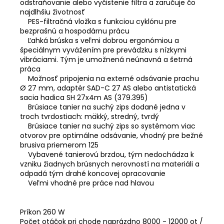
odstraňovanie alebo vyčistenie filtra a zaručuje čo
najdlhšiu životnosť
PES-filtračná vložka s funkciou cyklónu pre
bezprašnú a hospodárnu prácu
Ľahká brúska s veľmi dobrou ergonómiou a
špeciálnym vyvážením pre prevádzku s nízkymi
vibráciami. Tým je umožnená neúnavná a šetrná
práca
Možnosť pripojenia na externé odsávanie prachu
Ø 27 mm, adaptér SAD-C 27 AS alebo antistatická
sacia hadica SH 27x4m AS (379.395)
Brúsiace tanier na suchý zips dodané jedna v
troch tvrdostiach: mäkký, stredný, tvrdý
Brúsiace tanier na suchý zips so systémom viac
otvorov pre optimálne odsávanie, vhodný pre bežné
brusiva priemerom 125
Vybavené tanierovú brzdou, tým nedochádza k
vzniku žiadnych brúsnych nerovností na materiáli a
odpadá tým drahé koncovej opracovanie
Veľmi vhodné pre práce nad hlavou
Príkon 260 W
Počet otáčok pri chode naprázdno 8000 - 12000 ot /