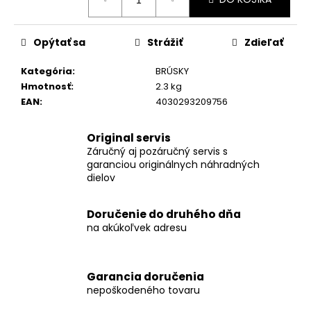
č
cena:
a
m
Opýtať sa
Strážiť
Zdieľať
e
Kategória
:
BRÚSKY
Hmotnosť
:
2.3 kg
LB
20-
EAN
:
4030293209756
11
125-
EC
Original servis
230/CEE
Záručný aj pozáručný servis s
FLEX
garanciou originálnych náhradných
LB
dielov
20-
11
125-
Doručenie do druhého dňa
EC
na akúkoľvek adresu
BEZUHLÍKOVÁ
UHLOVÁ
BRÚSKA
2000
Garancia doručenia
W
S
nepoškodeného tovaru
BRZDOU