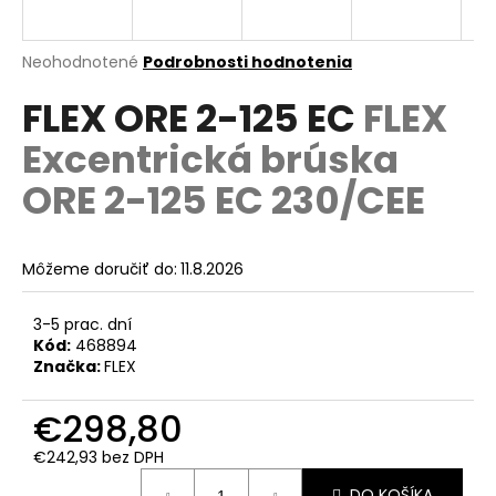
á
j
Priemerné
Neohodnotené
Podrobnosti hodnotenia
s
hodnotenie
FLEX ORE 2-125 EC
FLEX
produktu
ť
je
?
Excentrická brúska
0,0
z
ORE 2-125 EC 230/CEE
5
hviezdičiek.
HĽADAŤ
Môžeme doručiť do:
11.8.2026
3-5 prac. dní
Kód:
468894
O
Značka:
FLEX
d
p
€298,80
o
r
€242,93 bez DPH
ú
Jednotková
DO KOŠÍKA