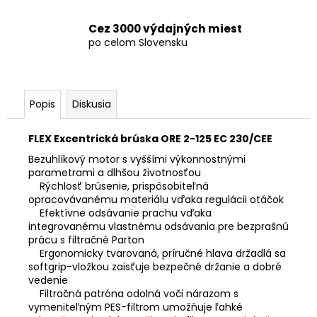
€343
Cez 3000 výdajných miest
po celom Slovensku
Popis
Diskusia
FLEX Excentrická brúska ORE 2-125 EC 230/CEE
Bezuhlíkový motor s vyššími výkonnostnými
parametrami a dlhšou životnosťou
Rýchlosť brúsenie, prispôsobiteľná
opracovávanému materiálu vďaka regulácii otáčok
Efektívne odsávanie prachu vďaka
integrovanému vlastnému odsávania pre bezprašnú
prácu s filtračné Parton
Ergonomicky tvarovaná, príručné hlava držadlá sa
softgrip-vložkou zaisťuje bezpečné držanie a dobré
vedenie
Filtračná patróna odolná voči nárazom s
vymeniteľným PES-filtrom umožňuje ľahké