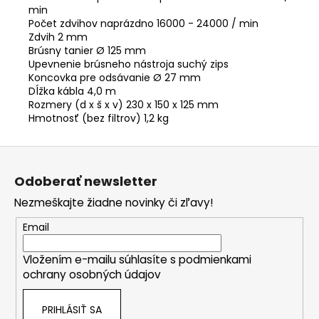
min
Počet zdvihov naprázdno 16000 - 24000 / min
Zdvih 2 mm
Brúsny tanier Ø 125 mm
Upevnenie brúsneho nástroja suchý zips
Koncovka pre odsávanie Ø 27 mm
Dĺžka kábla 4,0 m
Rozmery (d x š x v) 230 x 150 x 125 mm
Hmotnosť (bez filtrov) 1,2 kg
Z
á
Odoberať newsletter
p
Nezmeškajte žiadne novinky či zľavy!
ä
t
Email
i
Vložením e-mailu súhlasíte s
podmienkami
e
ochrany osobných údajov
PRIHLÁSIŤ SA