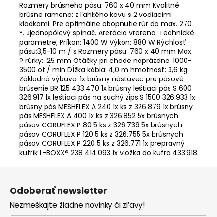
Rozmery brúsneho pásu: 760 x 40 mm Kvalitné
brúsne rameno: z ľahkého kovu s 2 vodiacimi
kladkami. Pre optimálne obopnutie rúr do max. 270
°. Jjednopólový spínač. Aretácia vretena. Technické
parametre; Príkon: 1400 W Výkon: 880 W Rýchlosť
pásu:3,5-10 m / s Rozmery pásu: 760 x 40 mm Max.
? rúrky: 125 mm Otáčky pri chode naprázdno: 1000-
3500 ot / min Dĺžka kábla: 4,0 m hmotnosť: 3,6 kg
Základná výbava; 1x brúsny nástavec pre pásové
brúsenie BR 125 433.470 1x brúsny leštiaci pás S 600
326.917 1x leštiaci pás na suchý zips S 1500 326.933 1x
brúsny pás MESHFLEX A 240 1x ks z 326.879 1x brúsny
pás MESHFLEX A 400 1x ks z 326.852 5x brúsnych
pásov CORUFLEX P 80 5 ks z 326.739 5x brúsnych
pásov CORUFLEX P 120 5 ks z 326.755 5x brúsnych
pásov CORUFLEX P 220 5 ks z 326.771 1x prepravný
kufrík L-BOXX® 238 414.093 1x vložka do kufra 433.918
Z
á
Odoberať newsletter
p
Nezmeškajte žiadne novinky či zľavy!
ä