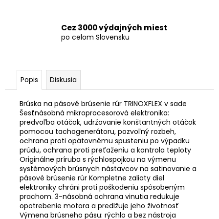
Cez 3000 výdajných miest
po celom Slovensku
Popis
Diskusia
Brúska na pásové brúsenie rúr TRINOXFLEX v sade
Šesťnásobná mikroprocesorová elektronika:
predvoľba otáčok, udržovanie konštantných otáčok
pomocou tachogenerátoru, pozvoľný rozbeh,
ochrana proti opätovnému spusteniu po výpadku
prúdu, ochrana proti preťaženiu a kontrola teploty
Originálne príruba s rýchlospojkou na výmenu
systémových brúsnych nástavcov na satinovanie a
pásové brúsenie rúr Kompletne zaliaty diel
elektroniky chráni proti poškodeniu spôsobeným
prachom. 3-násobná ochrana vinutia redukuje
opotrebenie motora a predlžuje jeho životnosť
Výmena brúsneho pásu: rýchlo a bez nástroja