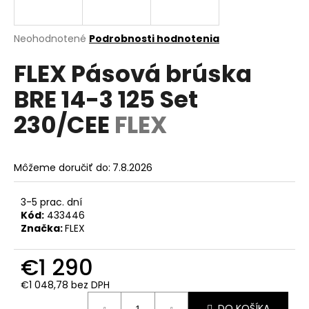
á
j
Priemerné
Neohodnotené
Podrobnosti hodnotenia
s
hodnotenie
FLEX Pásová brúska
produktu
ť
je
?
BRE 14-3 125 Set
0,0
z
230/CEE
FLEX
5
hviezdičiek.
HĽADAŤ
Môžeme doručiť do:
7.8.2026
3-5 prac. dní
Kód:
433446
O
Značka:
FLEX
d
p
€1 290
o
r
€1 048,78 bez DPH
ú
Jednotková
DO KOŠÍKA