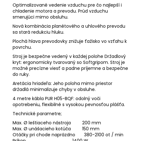
Optimalizované vedenie vzduchu pre čo najlepší i
chladenie motora a prevodu. Prúd vzduchu
smerujúci mimo obsluhu.
Nová kombinácia planétového a uhlového prevodu
sa stará redukciu hluku.
Plochá hlava prevodovky znižuje ťažisko vo vzťahu k
povrchu.
Stroj je bezpečne vedený v každej polohe Držadlový
kryt: ergonomicky tvarovaný so Softgripom. Stroj je
možné precízne viesť a padne príjemne a bezpečne
do ruky.
Aretácia hriadeľa: Jeho poloha mimo priestor
držadlá minimalizuje chyby v obsluhe.
4 metre kábla PUR H05-BQF: odolný voči
opotrebeniu, flexibilné s vysokou pevnosťou plášťa.
Technické parametre;
Max. Ø leštiaceho nástroja 200 mm
Max. Ø unášacieho kotúča 150 mm
Otáčky pri chode naprázdno 380-2100 ot / min
Príkon 1400 W