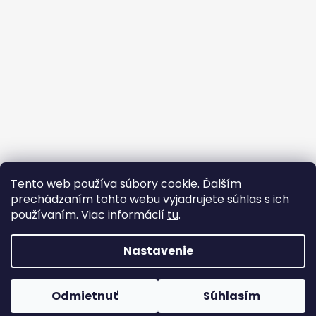
Tento web používa súbory cookie. Ďalším
prechádzaním tohto webu vyjadrujete súhlas s ich
používaním. Viac informácií
tu
.
Strojárske Centrum - MT
flex BEST OFF
Nastavenie
Vytvoril Shoptet
Odmietnuť
Súhlasím
Copyright 2026
WWW.FLEX.SK
. Všetky práva vyhradené.