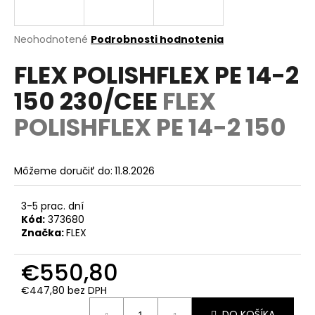
á
j
Priemerné
Neohodnotené
Podrobnosti hodnotenia
s
hodnotenie
FLEX POLISHFLEX PE 14-2
produktu
ť
je
?
150 230/CEE
FLEX
0,0
z
POLISHFLEX PE 14-2 150
5
hviezdičiek.
HĽADAŤ
Môžeme doručiť do:
11.8.2026
3-5 prac. dní
Kód:
373680
O
Značka:
FLEX
d
p
€550,80
o
r
€447,80 bez DPH
ú
Jednotková
DO KOŠÍKA