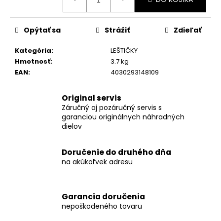
č
cena:
a
m
Opýtať sa
Strážiť
Zdieľať
e
Kategória
:
LEŠTIČKY
Hmotnosť
:
3.7 kg
AP
18/4.0
EAN
:
4030293148109
FLEX
AKUMULÁTOR
LI-
Original servis
ION
Záručný aj pozáručný servis s
AP
garanciou originálnych náhradných
18/4.0
dielov
€121,77
Doručenie do druhého dňa
na akúkoľvek adresu
Garancia doručenia
nepoškodeného tovaru