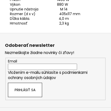
Výkon 880 W
Upnutie nástroja
M 14
Rozmer
(d x v) 405x117 mm
Dĺžka
kábla. 4,0 m
Hmotnosť
2,3 kg
Z
á
Odoberať newsletter
p
Nezmeškajte žiadne novinky či zľavy!
ä
t
Email
i
Vložením e-mailu súhlasíte s
podmienkami
e
ochrany osobných údajov
PRIHLÁSIŤ SA