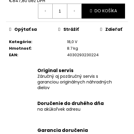
č
€847,80 bez DPH
Jednotková
a
DO KOŠÍKA
cena:
m
e
Opýtať sa
Strážiť
Zdieľať
AP
Kategória
:
18,0 V
18/4.0
FLEX
Hmotnosť
:
8.7 kg
AKUMULÁTOR
EAN
:
4030293230224
LI-
ION
AP
Original servis
18/4.0
Záručný aj pozáručný servis s
€121,77
garanciou originálnych náhradných
dielov
Doručenie do druhého dňa
na akúkoľvek adresu
Garancia doručenia