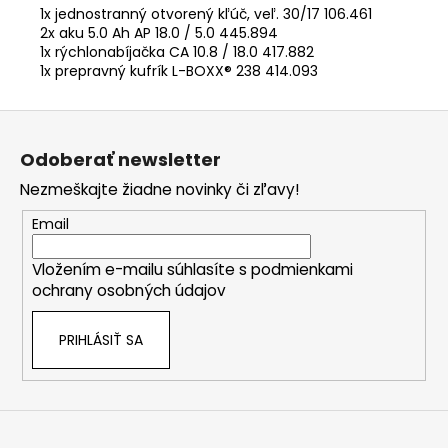
1x jednostranný otvorený kľúč, veľ. 30/17 106.461
2x aku 5.0 Ah AP 18.0 / 5.0 445.894
1x rýchlonabíjačka CA 10.8 / 18.0 417.882
1x prepravný kufrík L-BOXX® 238 414.093
Z
á
Odoberať newsletter
p
Nezmeškajte žiadne novinky či zľavy!
ä
t
Email
i
Vložením e-mailu súhlasíte s
podmienkami
e
ochrany osobných údajov
PRIHLÁSIŤ SA