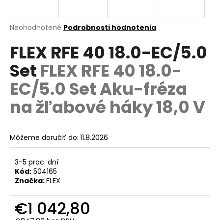
á
j
Priemerné
Neohodnotené
Podrobnosti hodnotenia
s
hodnotenie
FLEX RFE 40 18.0-EC/5.0
produktu
ť
je
?
Set
FLEX RFE 40 18.0-
0,0
z
EC/5.0 Set Aku-fréza
5
hviezdičiek.
na žľabové háky 18,0 V
HĽADAŤ
Môžeme doručiť do:
11.8.2026
O
3-5 prac. dní
d
Kód:
504165
p
Značka:
FLEX
o
r
€1 042,80
ú