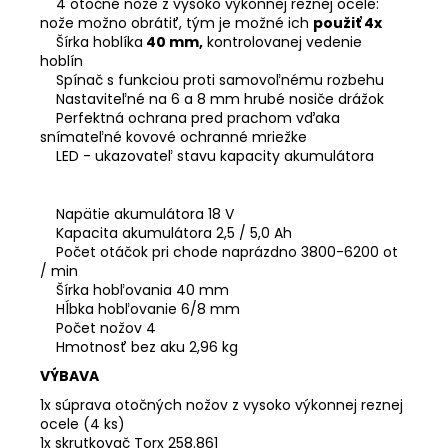
4 otočné nože z vysoko výkonnej reznej ocele:
nože možno obrátiť, tým je možné ich
použiť 4x
Šírka hoblíka
40 mm,
kontrolovanej vedenie
hoblín
Spínač s funkciou proti samovoľnému rozbehu
Nastaviteľné na 6 a 8 mm hrubé nosiče drážok
Perfektná ochrana pred prachom vďaka
snímateľné kovové ochranné mriežke
LED - ukazovateľ stavu kapacity akumulátora
Napätie akumulátora 18 V
Kapacita akumulátora 2,5 / 5,0 Ah
Počet otáčok pri chode naprázdno 3800-6200 ot
/ min
Šírka hobľovania 40 mm
Hĺbka hobľovanie 6/8 mm
Počet nožov 4
Hmotnosť bez aku 2,96 kg
VÝBAVA
1x súprava otočných nožov z vysoko výkonnej reznej
ocele (4 ks)
1x skrutkovač Torx 258.861