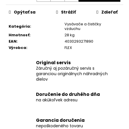
Opýtať sa
Strážiť
Zdieľať
Vysávače a čističky
Kategória
:
vzduchu
Hmotnosť
:
28 kg
EAN
:
4030293271890
Výrobca
:
FLEX
Original servis
Záručný aj pozáručný servis s
garanciou originálnych náhradných
dielov
Doručenie do druhého dňa
na akúkoľvek adresu
Garancia doručenia
nepoškodeného tovaru