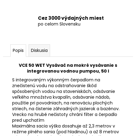
Cez 3000 výdajných miest
po celom Slovensku
Popis
Diskusia
VCE 50 WET Vysávač na mokré vysávanie s
integrovanou vodnou pumpou, 50 l
S integrovaným výkonným čerpadlom na
znečistenú vodu na odstraňovanie škôd
spôsobených vodou na staveniskách, odsávanie
veľkého množstva kvapalín, odsávanie nádob,
použitie pri povodniach, na renováciu plochých
striech, na čistenie záhradných jazierok a bazénov.
Vrecko na hrubé nečistoty chráni filter a čerpadlo
pred upchatím
Maximálna sacia výška dosahuje až 2,3 metrov v
režime plného sania (pod hladinou) a až 8 metrov