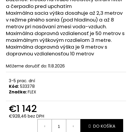
č
a čerpadlo pred upchatím
a
Maximálna sacia výška dosahuje až 2,3 metrov
m
v režime plného sania (pod hladinou) a až 8
e
metrov pri nasávaní zmesi voda-vzduch.
Maximálna dopravná vzdialenosť je 50 metrov s
TS
maximálnym výškovým rozdielom 3 metre.
92
Maximálna dopravná výška je 9 metrov s
18-
EC
dopravnou vzdialenosťou 10 metrov
FLEX
AKUMULÁTOROVÁ
Môžeme doručiť do:
11.8.2026
STOLNÁ
PÍLA
TS
3-5 prac. dní
92
Kód:
533378
18-
Značka:
FLEX
EC
€1
€1 142
174,65
€928,46 bez DPH
Jednotková
DO KOŠÍKA
cena: