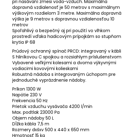
pri nasávaní zmesi voda-vzduch. Maximálna
dopravná vzdialenosť je 50 metrov s maximálnym
výškovým rozdielom 3 metre. Maximálna dopravná
výška je 9 metrov s dopravnou vzdialenosťou 10
metrov
Spoľahlivý a bezpečný aj pri použití vo vlhkom
prostredí vďaka hadicovým prípojkám so stupňom
krytia IP 68
Prúdový ochranný spínač PRCD: integrovaný v kábli
S hliníkovou C spojkou a rozsiahlym príslušenstvom
Vybavené veľkými kolesami a dvoma výkyvnými
vodiacimi kovovými kolieskami
Robustná nádoba s integrovaným úchopom pre
jednoduché vyprázdnenie nádoby.
Príkon 1300 W
Napätie 230 V
Frekvencia 50 Hz
Prietok vzduchu vysávača 4200 l/min
Max. podtlak 23000 Pa
Objem nádoby 50 L
Dĺžka kábla 7,5 m
Rozmery dxšxv 500 x 440 x 650 mm
Hmotnosť 15 kg