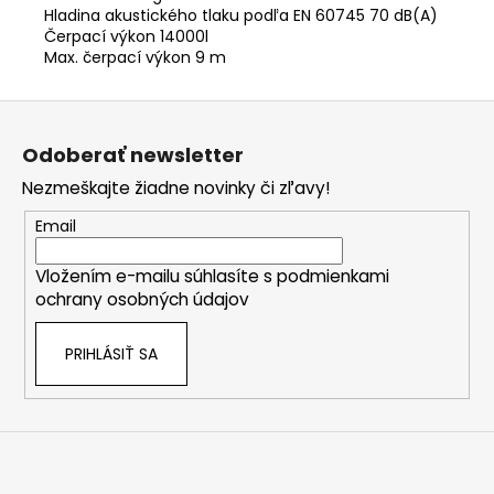
Hladina akustického tlaku podľa EN 60745 70 dB(A)
Čerpací výkon 14000l
Max. čerpací výkon 9 m
Z
á
Odoberať newsletter
p
Nezmeškajte žiadne novinky či zľavy!
ä
t
Email
i
Vložením e-mailu súhlasíte s
podmienkami
e
ochrany osobných údajov
PRIHLÁSIŤ SA