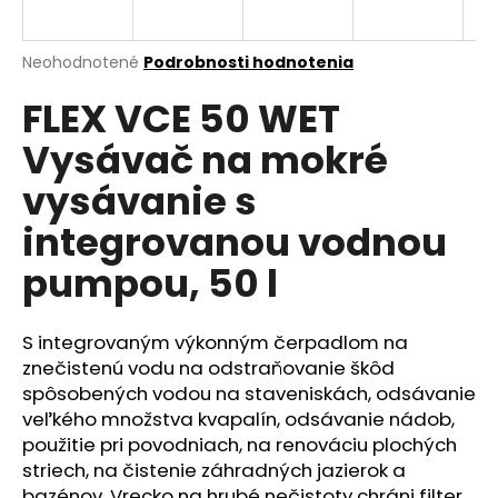
á
j
Priemerné
Neohodnotené
Podrobnosti hodnotenia
s
hodnotenie
FLEX VCE 50 WET
produktu
ť
je
?
Vysávač na mokré
0,0
z
vysávanie s
5
hviezdičiek.
integrovanou vodnou
HĽADAŤ
pumpou, 50 l
S integrovaným výkonným čerpadlom na
O
znečistenú vodu na odstraňovanie škôd
d
spôsobených vodou na staveniskách, odsávanie
p
veľkého množstva kvapalín, odsávanie nádob,
o
použitie pri povodniach, na renováciu plochých
r
striech, na čistenie záhradných jazierok a
ú
bazénov. Vrecko na hrubé nečistoty chráni filter