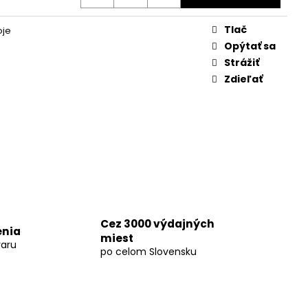
KUMULÁTOR LI-ION AP
Tlač
oje
Opýtať sa
Strážiť
Zdieľať
Cez 3000 výdajných
enia
miest
aru
po celom Slovensku