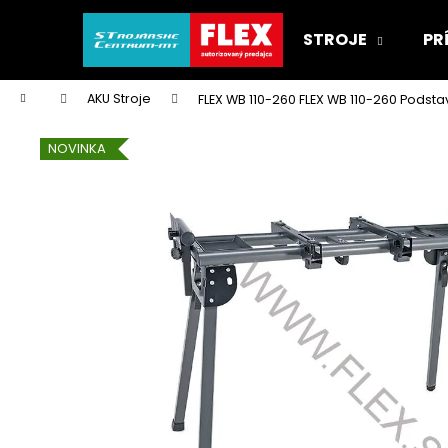
K
Prejsť
na
o
STROJE
PR
obsah
Späť
Späť
š
do
do
í
Domov
AKU Stroje
FLEX WB 110-260
FLEX WB 110-260 Podsta
k
obchodu
obchodu
NOVINKA