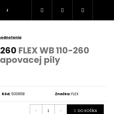
Hľadať
Prihlásenie
Nákupný
AKU Stroje
BRÚSKY
UHLOVÉ BRÚSKY
košík
hodnotenia
-260
FLEX WB 110-260
apovacej píly
Kód:
500658
Značka:
FLEX
Nasledujúce
DO KOŠÍKA