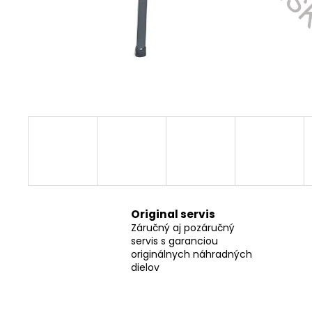
FLEX SAM-C 32 AS/NL CLIP-ADAPTÉR
FLEX CLIP-ADAPTÉR SAM-C 32 AS/NL
€16,80
Original servis
Záručný aj pozáručný
servis s garanciou
originálnych náhradných
dielov