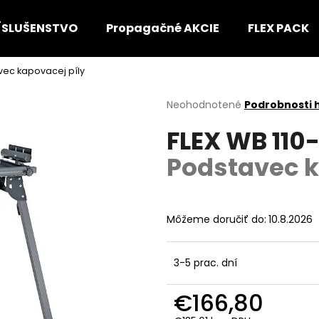
ÍSLUŠENSTVO
Propagačné AKCIE
FLEX PACK
vec kapovacej píly
Čo potrebujete nájsť?
Priemerné
Neohodnotené
Podrobnosti 
hodnotenie
FLEX WB 110
produktu
HĽADAŤ
je
Podstavec k
0,0
z
5
Odporúčame
hviezdičiek.
Môžeme doručiť do:
10.8.2026
3-5 prac. dní
€166,80