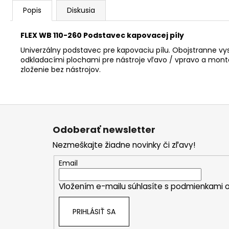
Popis
Diskusia
FLEX WB 110-260 Podstavec kapovacej píly
Univerzálny podstavec pre kapovaciu pílu. Obojstranne vy
odkladacími plochami pre nástroje vľavo / vpravo a mont
zloženie bez nástrojov.
Z
á
Odoberať newsletter
p
Nezmeškajte žiadne novinky či zľavy!
ä
t
Email
i
Vložením e-mailu súhlasíte s
podmienkami o
e
PRIHLÁSIŤ SA