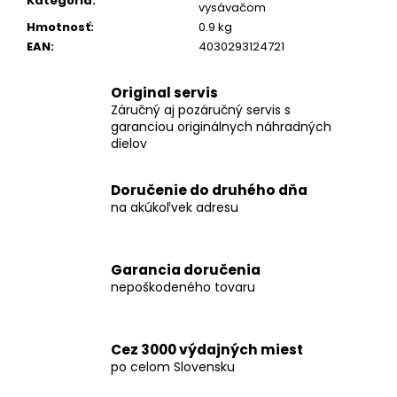
č
Kategória
:
vysávačom
a
Hmotnosť
:
0.9 kg
m
EAN
:
4030293124721
e
Original servis
Záručný aj pozáručný servis s
FLEX
garanciou originálnych náhradných
LBE
76
dielov
12-
EC
C
Doručenie do druhého dňa
AKU-
na akúkoľvek adresu
UHLOVÁ
MINIBRÚSKA
12V,
76
Garancia doručenia
MM
nepoškodeného tovaru
FLEX
AKU-
UHLOVÁ
MINIBRÚSKA
Cez 3000 výdajných miest
LBE
po celom Slovensku
76
12-