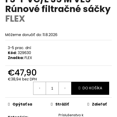
je
á
Rúnové filtračné sáčky
0,0
z
j
FLEX
5
s
hviezdičiek.
ť
?
Môžeme doručiť do:
11.8.2026
3-5 prac. dní
Kód:
329630
Značka:
FLEX
HĽADAŤ
€47,90
€38,94 bez DPH
O
Jednotková
DO KOŠÍKA
d
cena:
p
o
Opýtať sa
Strážiť
Zdieľať
r
ú
Príslušenstvo k