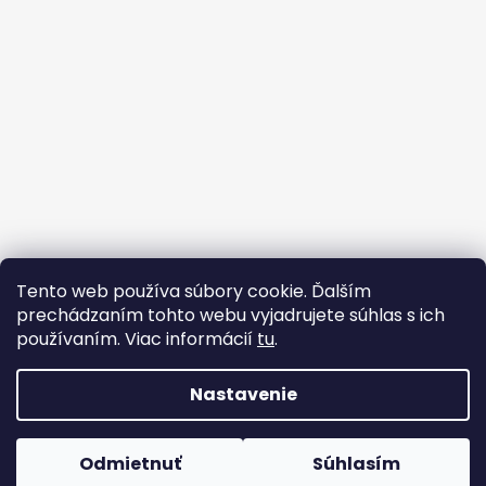
Tento web používa súbory cookie. Ďalším
prechádzaním tohto webu vyjadrujete súhlas s ich
používaním. Viac informácií
tu
.
Strojárske Centrum - MT
flex BEST OFF
Nastavenie
Vytvoril Shoptet
Odmietnuť
Súhlasím
Copyright 2026
WWW.FLEX.SK
. Všetky práva vyhradené.