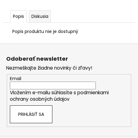
EC
C
€207
Popis
Diskusia
Popis produktu nie je dostupný
Z
á
Odoberať newsletter
p
Nezmeškajte žiadne novinky či zľavy!
ä
t
Email
i
Vložením e-mailu súhlasíte s
podmienkami
e
ochrany osobných údajov
PRIHLÁSIŤ SA