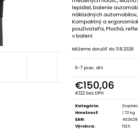
medených hadíc., Možno p
FLEX VLP-HCH SOLO
FLEX MADLO SOLO
AP 18/4.0
FLEX A
PRE VLP 18
18/4.0
lepidiel, balenie automob
nákladných automobilov,
€294
€121,77
Kompaktný a ergonomický
používateľa, Plochá, refl
v balení
Môžeme doručiť do:
11.8.2026
5-7 prac. dní
€150,06
€122 bez DPH
Jednotková
cena:
Kategória
:
Doplnko
Hmotnosť
:
1.72 kg
EAN
:
403029
Výrobca
:
FLEX