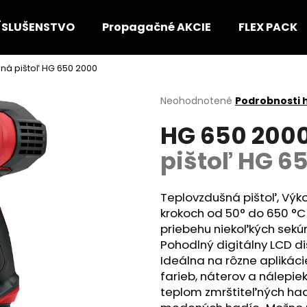
ÍSLUŠENSTVO
Propagačné AKCIE
FLEX PACK
šná pištoľ HG 650 2000
Čo potrebujete nájsť?
Priemerné
Neohodnotené
Podrobnosti 
hodnotenie
HG 650 200
produktu
HĽADAŤ
je
pištoľ HG 6
0,0
z
5
Odporúčame
hviezdičiek.
Teplovzdušná pištoľ, Výko
krokoch od 50° do 650 °C
priebehu niekoľkých sek
Pohodlný digitálny LCD di
Ideálna na rôzne aplikác
farieb, náterov a nálepie
teplom zmrštiteľných hadi