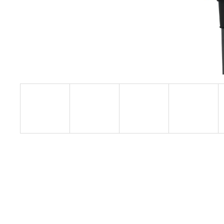
FLEX SAM-C 32 AS/NL CLIP-ADAPTÉR
FLEX CLIP-ADAPTÉR SAM-C 32 AS/NL
€16,80