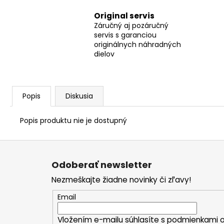
Original servis
Záručný aj pozáručný
servis s garanciou
originálnych náhradných
dielov
Popis
Diskusia
Popis produktu nie je dostupný
Z
á
Odoberať newsletter
p
Nezmeškajte žiadne novinky či zľavy!
ä
t
Email
i
Vložením e-mailu súhlasíte s
podmienkami o