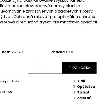
oužiť aj na odstraňovanie zvyškov farieb a
KUMULÁTOR LI-ION AP
ilov a autodielov, bodové opravy plachiet
 uvoľňovanie zhrdzavených a zadretých spojov,
 tvar, Ochranná rukoväť pre optimálnu ochranu
ektorová a redukčná tryska pre množstvo aplikácií
Kód:
532579
Značka:
FLEX
DO KOŠÍKA
Tlač
vé produkty
Opýtať sa
3264199
Strážiť
Zdieľať