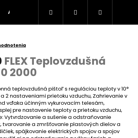
Hľadať
Prihlásenie
Nákupný
AKU Stroje
BRÚSKY
UHLOVÉ BRÚSKY
košík
hodnotenia
0
FLEX Teplovzdušná
50 2000
nná teplovzdušná pištoľ s reguláciou teploty v 10°
 a 2 nastaveniami prietoku vzduchu, Zahrievanie v
únd vďaka účinným vykurovacím telesám,
splej pre nastavenie teploty a prietoku vzduchu,
ie: Vytvrdzovanie a sušenie a odstraňovanie
Nasledujúce
k, tvarovanie a zmršťovanie plastových dielov a
čiek, spájkovanie elektrických spojov a spojov