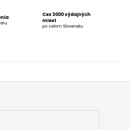
Cez 3000 výdajných
enia
miest
aru
po celom Slovensku