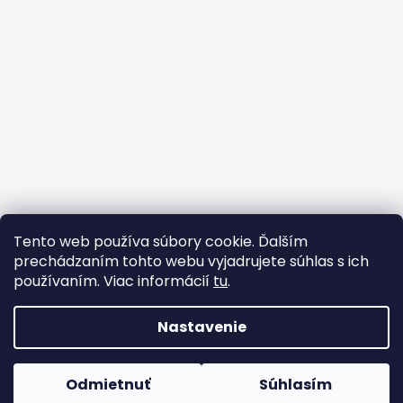
Tento web používa súbory cookie. Ďalším
prechádzaním tohto webu vyjadrujete súhlas s ich
používaním. Viac informácií
tu
.
Strojárske Centrum - MT
flex BEST OFF
Nastavenie
Vytvoril Shoptet
Odmietnuť
Súhlasím
Copyright 2026
WWW.FLEX.SK
. Všetky práva vyhradené.