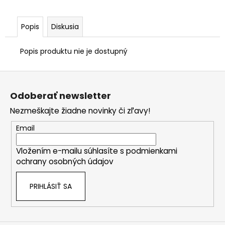
Popis
Diskusia
Popis produktu nie je dostupný
Z
á
Odoberať newsletter
p
Nezmeškajte žiadne novinky či zľavy!
ä
t
Email
i
Vložením e-mailu súhlasíte s
podmienkami
e
ochrany osobných údajov
PRIHLÁSIŤ SA