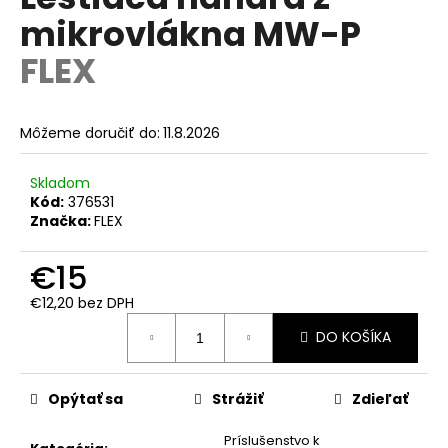
je
á
mikrovlákna MW-P
0,0
z
j
FLEX
5
s
hviezdičiek.
ť
?
Môžeme doručiť do:
11.8.2026
Skladom
Kód:
376531
Značka:
FLEX
HĽADAŤ
€15
€12,20 bez DPH
O
Jednotková
DO KOŠÍKA
d
cena:
p
o
Opýtať sa
Strážiť
Zdieľať
r
ú
Príslušenstvo k