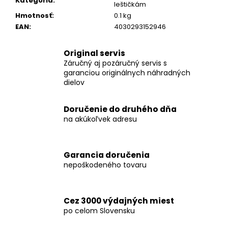
č
Kategória
:
leštičkám
a
Hmotnosť
:
0.1 kg
m
EAN
:
4030293152946
e
Original servis
Záručný aj pozáručný servis s
AP
garanciou originálnych náhradných
18/4.0
FLEX
dielov
AKUMULÁTOR
LI-
ION
Doručenie do druhého dňa
AP
na akúkoľvek adresu
18/4.0
€121,77
Garancia doručenia
nepoškodeného tovaru
Cez 3000 výdajných miest
po celom Slovensku