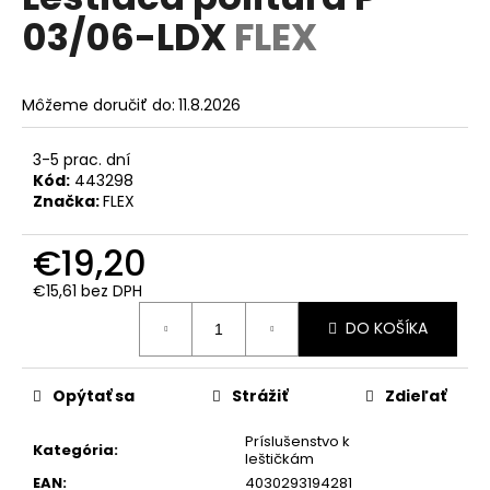
je
á
03/06-LDX
FLEX
0,0
z
j
5
s
hviezdičiek.
Môžeme doručiť do:
11.8.2026
ť
?
3-5 prac. dní
Kód:
443298
Značka:
FLEX
€19,20
HĽADAŤ
€15,61 bez DPH
Jednotková
DO KOŠÍKA
cena:
O
d
p
Opýtať sa
Strážiť
Zdieľať
o
r
Príslušenstvo k
Kategória
:
leštičkám
ú
EAN
:
4030293194281