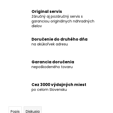
č
a
m
Original servis
Záručný aj pozáručný servis s
e
garanciou originálnych náhradných
dielov
TS
92
Doručenie do druhého dňa
18-
na akúkoľvek adresu
EC
FLEX
AKUMULÁTOROVÁ
STOLNÁ
Garancia doručenia
PÍLA
TS
nepoškodeného tovaru
92
18-
EC
Cez 3000 výdajných miest
€1
po celom Slovensku
174,65
Popis
Diskusia