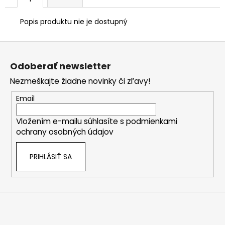
Popis produktu nie je dostupný
Z
á
Odoberať newsletter
p
Nezmeškajte žiadne novinky či zľavy!
ä
t
Email
i
Vložením e-mailu súhlasíte s
podmienkami
e
ochrany osobných údajov
PRIHLÁSIŤ SA