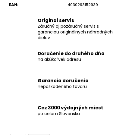
č
EAN
:
4030293152939
a
m
e
Original servis
Záručný aj pozáručný servis s
garanciou originálnych náhradných
dielov
FLEX
LBE
76
Doručenie do druhého dňa
12-
EC
na akúkoľvek adresu
C
AKU-
UHLOVÁ
MINIBRÚSKA
Garancia doručenia
12V,
nepoškodeného tovaru
76
MM
FLEX
AKU-
Cez 3000 výdajných miest
UHLOVÁ
po celom Slovensku
MINIBRÚSKA
LBE
76
12-