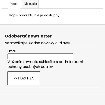
EC
Popis
Diskusia
C
€207
Popis produktu nie je dostupný
Z
á
Odoberať newsletter
p
Nezmeškajte žiadne novinky či zľavy!
ä
t
Email
i
Vložením e-mailu súhlasíte s
podmienkami
e
ochrany osobných údajov
PRIHLÁSIŤ SA