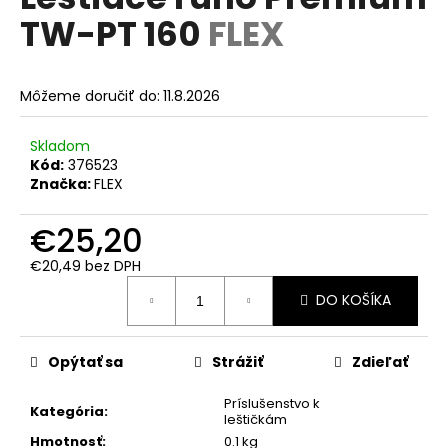
je
á
TW-PT 160
FLEX
0,0
z
j
5
s
hviezdičiek.
Môžeme doručiť do:
11.8.2026
ť
?
Skladom
Kód:
376523
Značka:
FLEX
€25,20
HĽADAŤ
€20,49 bez DPH
Jednotková
DO KOŠÍKA
cena:
O
d
p
Opýtať sa
Strážiť
Zdieľať
o
r
Príslušenstvo k
Kategória
:
leštičkám
ú
Hmotnosť
:
0.1 kg