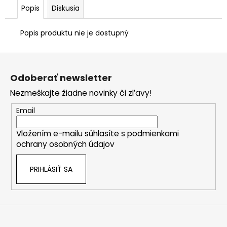
Popis
Diskusia
Popis produktu nie je dostupný
Z
á
Odoberať newsletter
p
Nezmeškajte žiadne novinky či zľavy!
ä
t
Email
i
Vložením e-mailu súhlasíte s
podmienkami
e
ochrany osobných údajov
PRIHLÁSIŤ SA