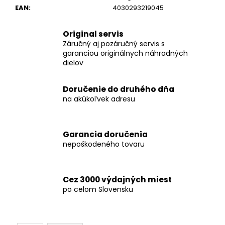
č
EAN
:
4030293219045
a
m
e
Original servis
Záručný aj pozáručný servis s
garanciou originálnych náhradných
dielov
FLEX
SAM-
C
Doručenie do druhého dňa
32
AS/NL
na akúkoľvek adresu
CLIP-
ADAPTÉR
FLEX
CLIP-
Garancia doručenia
ADAPTÉR
nepoškodeného tovaru
SAM-
C
32
AS/NL
Cez 3000 výdajných miest
€16,80
po celom Slovensku