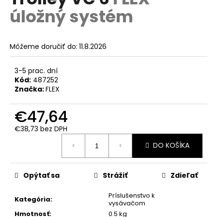
je
á
úložný systém
0,0
z
j
5
s
hviezdičiek.
Môžeme doručiť do:
11.8.2026
ť
?
3-5 prac. dní
Kód:
487252
Značka:
FLEX
€47,64
HĽADAŤ
€38,73 bez DPH
Jednotková
DO KOŠÍKA
cena:
O
d
p
Opýtať sa
Strážiť
Zdieľať
o
r
Príslušenstvo k
Kategória
:
vysávačom
ú
Hmotnosť
:
0.5 kg