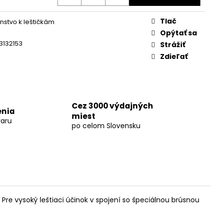
KUMULÁTOR LI-ION AP
Tlač
enstvo k leštičkám
Opýtať sa
3132153
Strážiť
Zdieľať
Cez 3000 výdajných
enia
miest
aru
po celom Slovensku
Pre vysoký leštiaci účinok v spojení so špeciálnou brúsnou