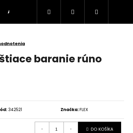
Hľadať
Prihlásenie
Nákupný
AKU Stroje
BRÚSKY
UHLOVÉ BRÚSKY
košík
hodnotenia
štiace baranie rúno
ód:
342521
Značka:
FLEX
Nasledujúce
DO KOŠÍKA