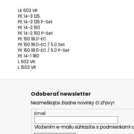
LK 602 VR
PE 14-3 125
PE 14-3 125 P-Set
PE 14-2 150
PE 14-2 150 P-Set
PE 150 18.0-EC
PE 150 18.0-EC / 5.0 Set
PE 150 18.0-EC / 5.0 P-Set
PE 14-1 180
L 602 VR
L 1503 VR
Z
á
Odoberať newsletter
p
Nezmeškajte žiadne novinky či zľavy!
ä
t
Email
i
Vložením e-mailu súhlasíte s
podmienkami o
e