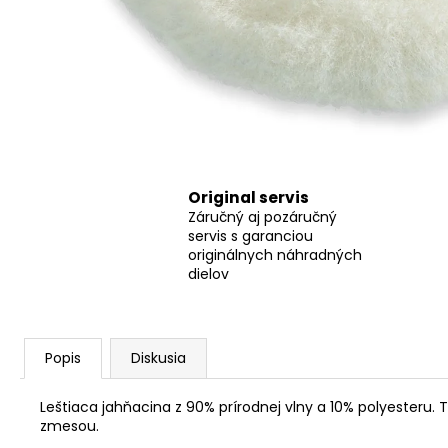
FLEX SAM-C 32 AS/NL CLIP-ADAPTÉR
FLEX CLIP-ADAPTÉR SAM-C 32 AS/NL
€16,80
Original servis
Záručný aj pozáručný
servis s garanciou
originálnych náhradných
dielov
Popis
Diskusia
Leštiaca jahňacina z 90% prírodnej vlny a 10% polyesteru. 
zmesou.