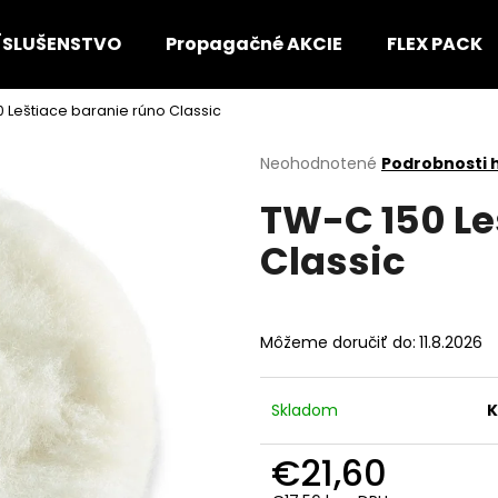
ÍSLUŠENSTVO
Propagačné AKCIE
FLEX PACK
 Leštiace baranie rúno Classic
Čo potrebujete nájsť?
Priemerné
Neohodnotené
Podrobnosti 
hodnotenie
TW-C 150 Le
produktu
HĽADAŤ
je
Classic
0,0
z
5
Odporúčame
hviezdičiek.
Môžeme doručiť do:
11.8.2026
Skladom
K
€21,60