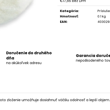
€17,56 bez DPH
FLEX VLP-HCH SOLO
FLEX MADLO SOLO
AP 18/4.0
FLEX A
PRE VLP 18
18/4.0
Jednotková
cena:
Kategória
:
Prísluš
€294
€121,77
Hmotnosť
:
0.1 kg
EAN
:
403029
Doručenie do druhého
Garancia doruč
dňa
nepoškodeného tov
na akúkoľvek adresu
Toto zloženie umožňuje dosiahnuť väčšiu odolnosť a lepší objem. 