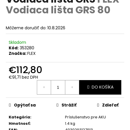
je
á
Vodiaca lišta GRS 80
0,0
z
j
5
s
hviezdičiek.
Môžeme doručiť do:
10.8.2026
ť
?
Skladom
Kód:
353280
Značka:
FLEX
€112,80
HĽADAŤ
€91,71 bez DPH
Jednotková
DO KOŠÍKA
cena:
O
d
p
Opýtať sa
Strážiť
Zdieľať
o
r
Kategória
:
Príslušenstvo pre AKU
ú
Hmotnosť
:
1.4 kg
EAN
:
4030293127913