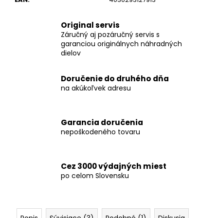
č
a
m
Original servis
e
Záručný aj pozáručný servis s
garanciou originálnych náhradných
dielov
AP
18/5.0
FLEX
Doručenie do druhého dňa
AKUMULÁTOR
na akúkoľvek adresu
LI-
ION
AP
18/5.0
Garancia doručenia
nepoškodeného tovaru
€146,37
Cez 3000 výdajných miest
po celom Slovensku
Popis
Súvisiace (3)
Podobné (1)
Diskusia