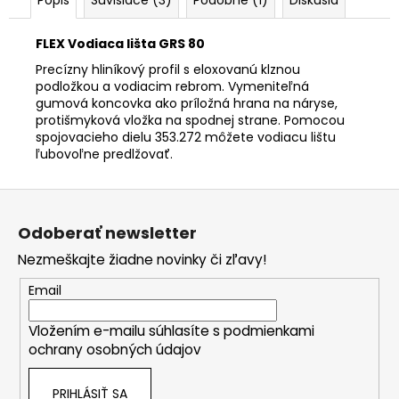
FLEX Vodiaca lišta GRS 80
Precízny hliníkový profil s eloxovanú klznou
podložkou a vodiacim rebrom. Vymeniteľná
gumová koncovka ako príložná hrana na náryse,
protišmyková vložka na spodnej strane. Pomocou
spojovacieho dielu 353.272 môžete vodiacu lištu
ľubovoľne predlžovať.
Z
á
Odoberať newsletter
p
Nezmeškajte žiadne novinky či zľavy!
ä
t
Email
i
Vložením e-mailu súhlasíte s
podmienkami
e
ochrany osobných údajov
PRIHLÁSIŤ SA