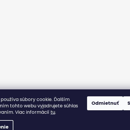
používa súbory cookie. Ďalším
Odmietnuť
Strojárske Centrum - MT
flex BEST OFF
ím tohto webu vyjadrujete súhlas
vaním. Viac informácií
tu
.
radené.
nie