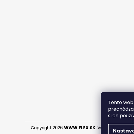
Tento web 
prechádzan
s ich použí
Copyright 2026
WWW.FLEX.SK
. Všetky práva vyh
Nastave