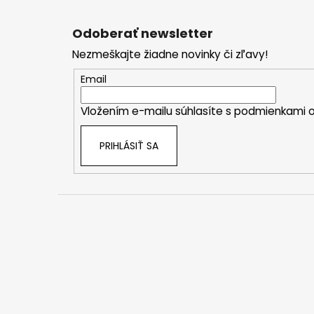
Z
á
Odoberať newsletter
p
Nezmeškajte žiadne novinky či zľavy!
ä
t
Email
i
Vložením e-mailu súhlasíte s
podmienkami o
e
PRIHLÁSIŤ SA