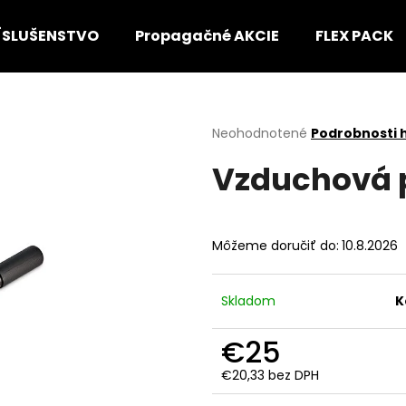
ÍSLUŠENSTVO
Propagačné AKCIE
FLEX PACK
Čo potrebujete nájsť?
Priemerné
Neohodnotené
Podrobnosti 
hodnotenie
Vzduchová 
produktu
HĽADAŤ
je
0,0
z
5
Odporúčame
Môžeme doručiť do:
10.8.2026
hviezdičiek.
Skladom
K
€25
€20,33 bez DPH
Jednotková