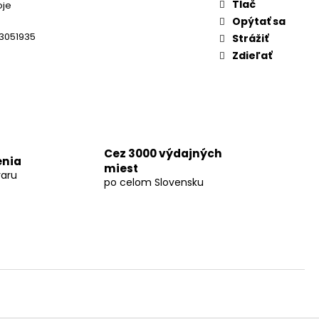
KUMULÁTOR LI-ION AP
Tlač
oje
Opýtať sa
3051935
Strážiť
Zdieľať
Cez 3000 výdajných
enia
miest
aru
po celom Slovensku