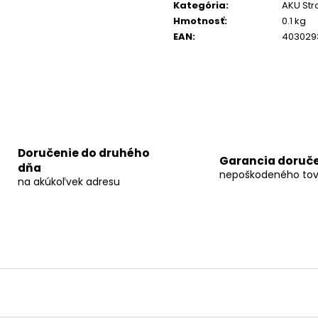
cena:
FLEX VLP-HCH SOLO
FLEX MADLO SOLO
AP 18/4.0
FLEX A
Kategória
:
AKU Str
PRE VLP 18
18/4.0
Hmotnosť
:
0.1 kg
€294
€121,77
EAN
:
403029
Doručenie do druhého
Garancia doruč
dňa
nepoškodeného tov
na akúkoľvek adresu