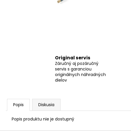
FLEX SAM-C 32 AS/NL CLIP-ADAPTÉR
FLEX CLIP-ADAPTÉR SAM-C 32 AS/NL
€16,80
Original servis
Záručný aj pozáručný
servis s garanciou
originálnych náhradných
dielov
Popis
Diskusia
Popis produktu nie je dostupný